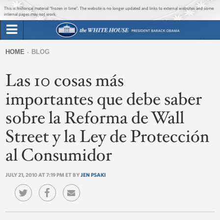
Jump to main content
Jump to navigation
This is historical material “frozen in time”. The website is no longer updated and links to external websites and some
internal pages may not work.
Search
Briefing Room
HOME
BLOG
Search
You
form
Las 10 cosas más
Issues
are
here
importantes que debe saber
The Administration
sobre la Reforma de Wall
1600 Penn
Street y la Ley de Protección
al Consumidor
JULY 21, 2010 AT 7:19 PM ET BY
JEN PSAKI