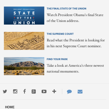
THE FINAL STATE OF THE UNION
Watch President Obama's final State
of the Union address.
THE SUPREME COURT
Read what the President is looking for
in his next Supreme Court nominee.
FIND YOUR PARK
Take a look at America's three newest
national monuments.
Twitter
Instagram
Facebook
Google+
Youtube
More
Contact
Email
ways
Us
HOME
to