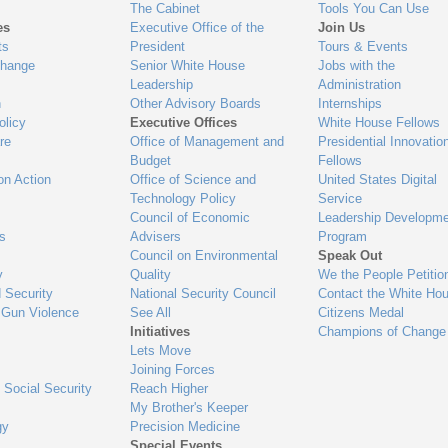
The Cabinet
Tools You Can Use
es
Executive Office of the
Join Us
ts
President
Tours & Events
Change
Senior White House
Jobs with the
Leadership
Administration
n
Other Advisory Boards
Internships
olicy
Executive Offices
White House Fellows
re
Office of Management and
Presidential Innovatio
Budget
Fellows
on Action
Office of Science and
United States Digital
Technology Policy
Service
Council of Economic
Leadership Developme
es
Advisers
Program
Council on Environmental
Speak Out
y
Quality
We the People Petitio
 Security
National Security Council
Contact the White Ho
 Gun Violence
See All
Citizens Medal
Initiatives
Champions of Change
Lets Move
Joining Forces
 Social Security
Reach Higher
My Brother's Keeper
gy
Precision Medicine
Special Events