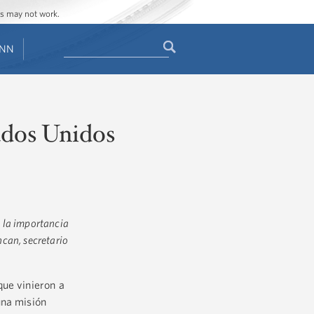
ges may not work.
Search
ENN
Search
form
ados Unidos
e la importancia
ncan, secretario
que vinieron a
una misión