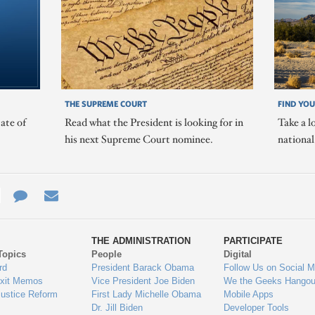
THE SUPREME COURT
FIND YOU
ate of
Read what the President is looking for in
Take a l
his next Supreme Court nominee.
nationa
e
re
Contact
Email
ys
Us
THE ADMINISTRATION
PARTICIPATE
Topics
People
Digital
gage
rd
President Barack Obama
Follow Us on Social M
Exit Memos
Vice President Joe Biden
We the Geeks Hangou
Justice Reform
First Lady Michelle Obama
Mobile Apps
Dr. Jill Biden
Developer Tools