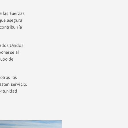
e las Fuerzas
 que asegura
ontribuiría
tados Unidos
ponerse al
rupo de
otros los
esten servicio.
ortunidad.