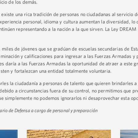
vicio de los demás.
 existe una rica tradición de personas no ciudadanas al servicio d
periencia personal, idioma y cultura aumentan la diversidad, lo
tinúen representando a la nación a la que sirven. La Ley DREAM c
 miles de jóvenes que se gradúan de escuelas secundarias de Es
erminación y calificaciones para ingresar a las Fuerzas Armadas y 
es daría a las Fuerzas Armadas la oportunidad de atraer a este g
isten y fortalezcan una entidad totalmente voluntaria.
les la ciudadanía a personas de talento que quieren brindarles a 
debido a circunstancias fuera de su control, no permitimos que pr
 que simplemente no podemos ignorarlos ni desaprovechar esta op
retario de Defensa a cargo de personal y preparación