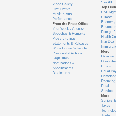
See All
Video Gallery
Top Issu
Live Events
Civil Righ
Music & Arts
Climate 
Performances
Economy
From the Press Office
Educatio
Your Weekly Address
Foreign P
Speeches & Remarks
Health Ca
Press Briefings
Iran Deal
Statements & Releases
Immigrati
White House Schedule
More
Presidential Actions
Defense
Legislation
Disabiliti
Nominations &
Ethics
Appointments
Equal Pa
Disclosures
Homeland
Reducing
Rural
Service
More
Seniors &
Taxes
Technolo
Trade