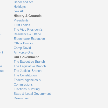
Décor and Art
Holidays
See All
History & Grounds
Presidents
First Ladies
The Vice President's
n
Residence & Office
Eisenhower Executive
Office Building
Camp David
nt
Air Force One
Our Government
The Executive Branch
ns
The Legislative Branch
use
The Judicial Branch
The Constitution
Federal Agencies &
Commissions
Elections & Voting
State & Local Government
Resources