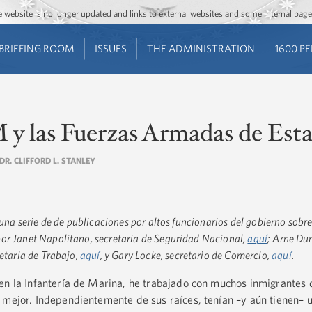
Jump to main content
Jump to navigation
The website is no longer updated and links to external websites and some internal pa
BRIEFING ROOM
ISSUES
THE ADMINISTRATION
1600 P
 las Fuerzas Armadas de Est
 DR. CLIFFORD L. STANLEY
n una serie de de publicaciones por altos funcionarios del gobierno sobr
or Janet Napolitano, secretaria de Seguridad Nacional,
aquí
; Arne Du
retaria de Trabajo,
aquí
, y Gary Locke, secretario de Comercio,
aquí
.
en la Infantería de Marina, he trabajado con muchos inmigrantes 
 mejor. Independientemente de sus raíces, tenían –y aún tienen– 