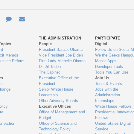
e
re
Contact
Email
ys
Us
THE ADMINISTRATION
PARTICIPATE
Topics
People
Digital
gage
rd
President Barack Obama
Follow Us on Social M
Exit Memos
Vice President Joe Biden
We the Geeks Hangou
Justice Reform
First Lady Michelle Obama
Mobile Apps
Dr. Jill Biden
Developer Tools
The Cabinet
Tools You Can Use
es
Executive Office of the
Join Us
ts
President
Tours & Events
Change
Senior White House
Jobs with the
Leadership
Administration
n
Other Advisory Boards
Internships
olicy
Executive Offices
White House Fellows
re
Office of Management and
Presidential Innovatio
Budget
Fellows
on Action
Office of Science and
United States Digital
Technology Policy
Service