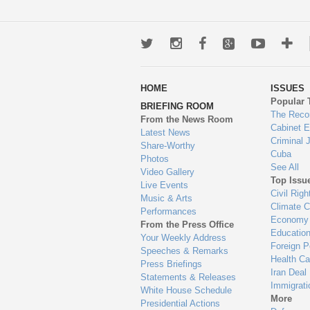
Twitter
Instagram
Facebook
Google+
Youtub
Mo
wa
HOME
ISSUES
to
Popular 
BRIEFING ROOM
en
The Reco
From the News Room
Cabinet 
Latest News
Criminal 
Share-Worthy
Cuba
Photos
See All
Video Gallery
Top Issu
Live Events
Civil Righ
Music & Arts
Climate 
Performances
Economy
From the Press Office
Educatio
Your Weekly Address
Foreign P
Speeches & Remarks
Health Ca
Press Briefings
Iran Deal
Statements & Releases
Immigrati
White House Schedule
More
Presidential Actions