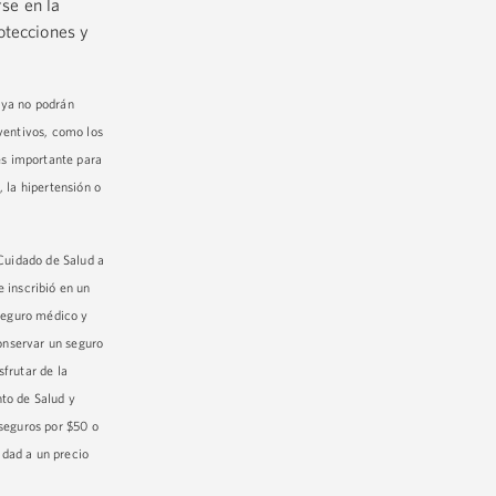
se en la
otecciones y
.
 ya no podrán
ventivos, como los
es importante para
 la hipertensión o
 Cuidado de Salud a
 inscribió en un
 seguro médico y
conservar un seguro
frutar de la
to de Salud y
 seguros por $50 o
idad a un precio