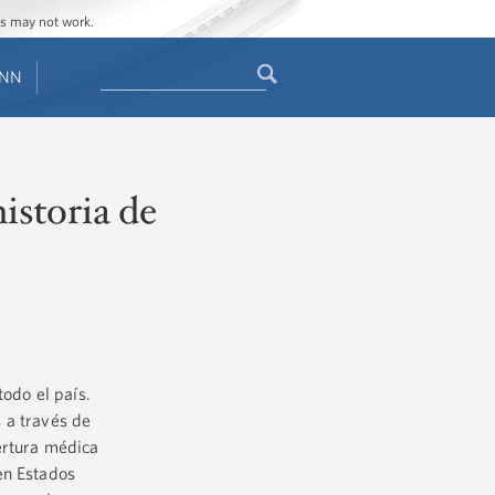
ges may not work.
Search
ENN
Search
form
istoria de
todo el país.
 a través de
ertura médica
en Estados