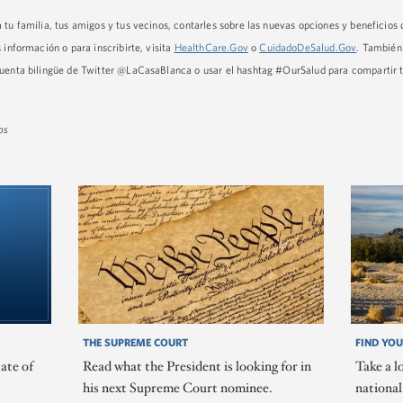
 tu familia, tus amigos y tus vecinos, contarles sobre las nuevas opciones y beneficios
 información o para inscribirte, visita
HealthCare.Gov
o
CuidadoDeSalud.Gov
. También
cuenta bilingüe de Twitter @LaCasaBlanca o usar el hashtag #OurSalud para compartir 
os
THE SUPREME COURT
FIND YOU
ate of
Read what the President is looking for in
Take a l
his next Supreme Court nominee.
nationa