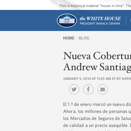
This is historical material “frozen in time”. 
HOME
BLOG
You
Nueva Cobertura
are
here
Andrew Santia
JANUARY 9, 2014 AT 11:25 AM ET BY KAT
El 1.º de enero marcó un nuevo día
Ahora, los millones de personas q
los Mercados de Seguros de Salud 
de calidad a un precio asequible.