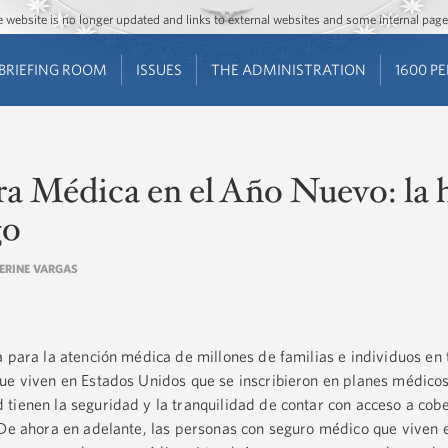
Jump to main content
Jump to navigation
The website is no longer updated and links to external websites and some internal pa
BRIEFING ROOM
ISSUES
THE ADMINISTRATION
1600 P
 Médica en el Año Nuevo: la h
go
HERINE VARGAS
 para la atención médica de millones de familias e individuos en 
ue viven en Estados Unidos que se inscribieron en planes médicos
tienen la seguridad y la tranquilidad de contar con acceso a cob
 De ahora en adelante, las personas con seguro médico que viven 