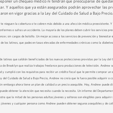
osponer un chequeo médico ni tendrán que preocuparse de quedar
mar. Y aquellos que ya están asegurados podrán aprovechar las pr
raron en vigor gracias a la Ley del Cuidado de Salud a Bajo Precio
 te nieguen la cobertura o te cobren más debido a una afección médica preexistente. Y
enfermes o sufras un accidente. La mayoría de los planes deben cubrir los servicios pre
cer, sin cargos de bolsillo. Un mejor acceso a los servicios de prevención y bienestar 
d de los latinos, que padecen tasas elevadas de enfermedades crónicas como la diabetes,
de latinos que saldrán beneficiados de las nuevas protecciones provistas por la Ley del
a de Brooklyn que realiza trabajos freelance para producciones de televisión. Andrew se
d y cumplió con los requisitos para recibir un crédito fiscal que le permite comprar un
ey del Cuidado de Salud a Bajo Precio, Andrew no creía que le fuera posible adquirir o 
sin embargo ahora tiene un plan de calidad a un precio asequible. Hoy, Andrew puede dis
e puede obtener la atención que necesita cuando la necesita. Un informe del Departamen
ra que la mitad de las personas adultas jóvenes y solteras son elegibles para adquirir
as jóvenes y cualquier persona como Andrew pueden obtener seguros asequibles y de cal