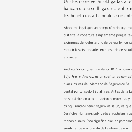
Unidos no se verán obligadas a p
bancarrota si se llegaran a enfer
los beneficios adicionales que ent
Ahora es ilegal que las compañías de seguros
quitarte la cobertura simplemente porque te 
exámenes del colesterol o de detección de cán
reducir las disparidades en el estado de salu
el cáncer.
Andrew Santiago es uno de los 10.2 millones 
Bajo Precio. Andrew es un escritor de comedi
plan a través del Mercado de Seguros de Salu
dental por tan solo $87 al mes. Antes de la L
de salud debido a su situación económica, y 
tranquilidad de tener seguro de salud, ya qu
Servicios Humanos publicado en octubre muest
menos al mes. Esto significa que las person
similar al de una cuenta de teléfono celular.