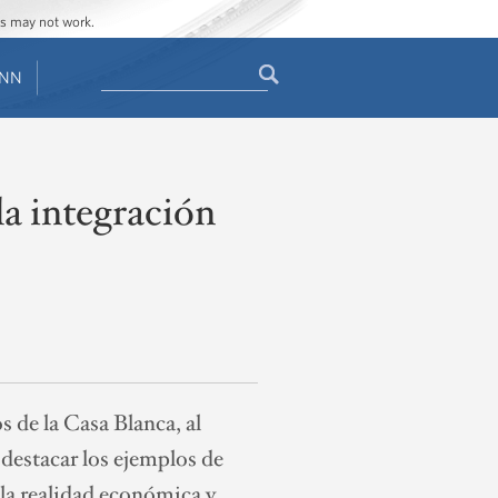
ges may not work.
Search
ENN
Search
form
a integración
 de la Casa Blanca, al
 destacar los ejemplos de
 la realidad económica y