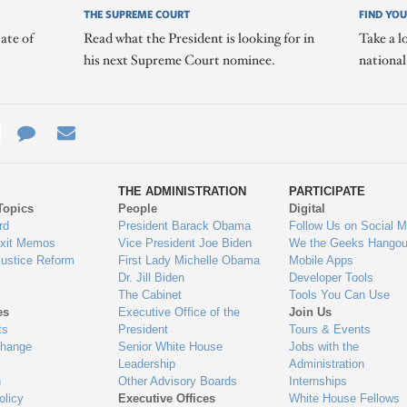
THE SUPREME COURT
FIND YOU
ate of
Read what the President is looking for in
Take a l
his next Supreme Court nominee.
nationa
e
re
Contact
Email
ys
Us
THE ADMINISTRATION
PARTICIPATE
Topics
People
Digital
gage
rd
President Barack Obama
Follow Us on Social M
Exit Memos
Vice President Joe Biden
We the Geeks Hangou
Justice Reform
First Lady Michelle Obama
Mobile Apps
Dr. Jill Biden
Developer Tools
The Cabinet
Tools You Can Use
es
Executive Office of the
Join Us
ts
President
Tours & Events
Change
Senior White House
Jobs with the
Leadership
Administration
n
Other Advisory Boards
Internships
olicy
Executive Offices
White House Fellows