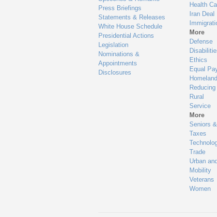
Health Ca
Press Briefings
Iran Deal
Statements & Releases
Immigrati
White House Schedule
More
Presidential Actions
Defense
Legislation
Disabiliti
Nominations &
Ethics
Appointments
Equal Pa
Disclosures
Homeland
Reducing
Rural
Service
More
Seniors &
Taxes
Technolo
Trade
Urban an
Mobility
Veterans
Women