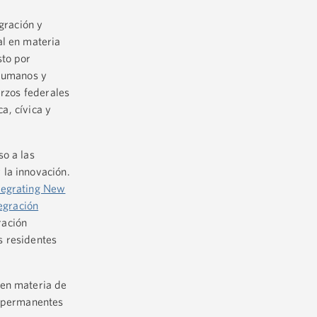
gración y
al en materia
sto por
 Humanos y
erzos federales
a, cívica y
so a las
 la innovación.
tegrating New
egración
ración
s residentes
 en materia de
s permanentes