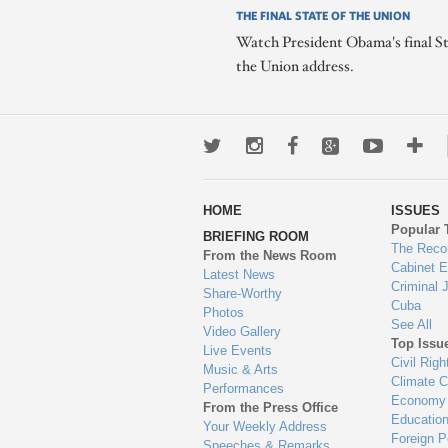
THE FINAL STATE OF THE UNION
Watch President Obama's final St
the Union address.
Twitter
Instagram
Facebook
Google+
Youtub
Mo
wa
HOME
ISSUES
to
Popular 
BRIEFING ROOM
en
The Reco
From the News Room
Cabinet 
Latest News
Criminal 
Share-Worthy
Cuba
Photos
See All
Video Gallery
Top Issu
Live Events
Civil Righ
Music & Arts
Climate 
Performances
Economy
From the Press Office
Educatio
Your Weekly Address
Foreign P
Speeches & Remarks