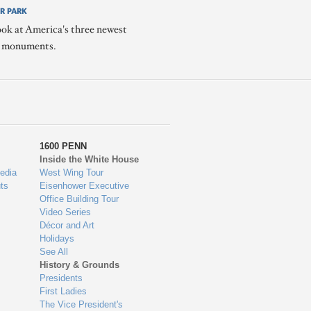
R PARK
ook at America's three newest
l monuments.
1600 PENN
Inside the White House
edia
West Wing Tour
ts
Eisenhower Executive
Office Building Tour
Video Series
Décor and Art
Holidays
See All
History & Grounds
Presidents
First Ladies
The Vice President's