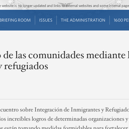
Jump to main content
Jump to navigation
The website is no longer updated and links to external websites and some internal pa
BRIEFING ROOM
ISSUES
THE ADMINISTRATION
1600 P
 de las comunidades mediante l
y refugiados
cuentro sobre Integración de Inmigrantes y Refugiados
los increíbles logros de determinadas organizaciones y
que están tomando medidas formidables para fortalecer