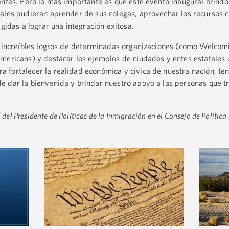
entes. Pero lo más importante es que este evento inaugural brindó
ales pudieran aprender de sus colegas, aprovechar los recursos c
igidas a lograr una integración exitosa.
os increíbles logros de determinadas organizaciones (como Welco
mericans) y destacar los ejemplos de ciudades y entes estatales 
fortalecer la realidad económica y cívica de nuestra nación, te
e dar la bienvenida y brindar nuestro apoyo a las personas que t
l del Presidente de Políticas de la Inmigración en el Consejo de Polític