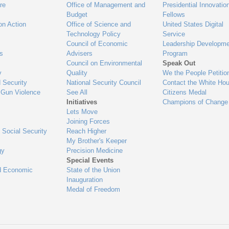
re
Office of Management and
Presidential Innovatio
Budget
Fellows
on Action
Office of Science and
United States Digital
Technology Policy
Service
Council of Economic
Leadership Developme
es
Advisers
Program
Council on Environmental
Speak Out
y
Quality
We the People Petitio
 Security
National Security Council
Contact the White Ho
 Gun Violence
See All
Citizens Medal
Initiatives
Champions of Change
Lets Move
Joining Forces
 Social Security
Reach Higher
My Brother's Keeper
gy
Precision Medicine
Special Events
d Economic
State of the Union
Inauguration
Medal of Freedom