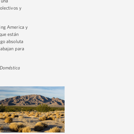
 una
olectivos y
ming America y
que están
ngo absoluta
rabajan para
a Doméstica