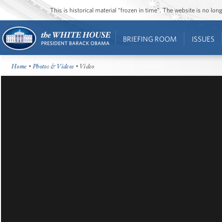
This is historical material “frozen in time”. The website is no l
BRIEFING ROOM
ISSUES
Home
•
Photos & Videos
• Video