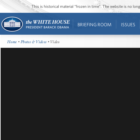
This is historical material “frozen in time”. The website is no l
BRIEFING ROOM
ISSUES
Home
•
Photos & Videos
• Video