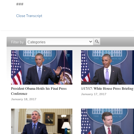
###
Close Transcript
Filter by
President Obama Holds his Final Press
1/17/17: White House Press Briefing
Conference
January 17, 2017
January 18, 2017