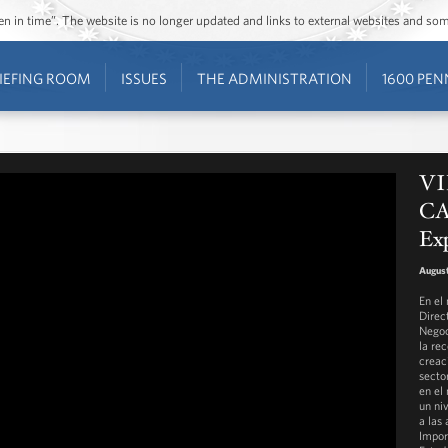
ozen in time”. The website is no longer updated and links to external websites and s
IEFING ROOM
ISSUES
THE ADMINISTRATION
1600 PEN
VI
CA
Ex
August
En el
Direc
Negoc
la re
creac
secto
en el
un ni
a las
Impor