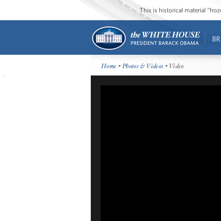
This is historical material “fr
BR
Home
•
Photos & Videos
• Video