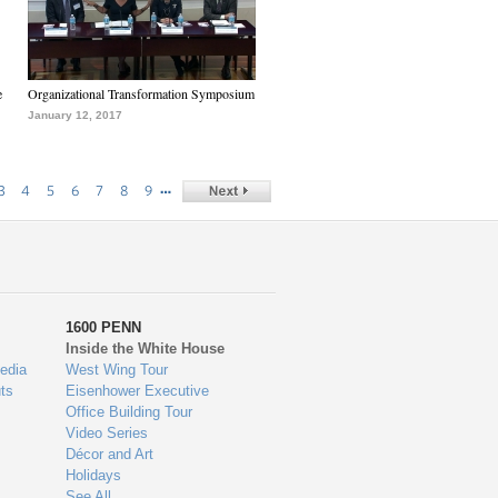
e
Organizational Transformation Symposium
January 12, 2017
…
3
4
5
6
7
8
9