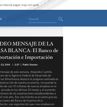
ome internal pages may not work.
Search
N
DEO MENSAJE DE LA
SA BLANCA: El Banco de
portación e Importación
 23, 2014
|
2:37
|
Public Domain
 mensaje de esta semana, Alejandra Castillo,
tora de la Agencia Federal de Desarrollo de
ios Minoritarios destacó el progreso realizado en
construcción de nuestra economía, incluyendo la
ión de casi 10 millones de nuevos empleos en el
r privado en los últimos 53 meses y el aumento
 número de las exportaciones estadounidenses a
vel más alto. Ese crecimiento es en parte gracias
 acciones del Banco de Exportación e
tación, una organización que crea empleos en