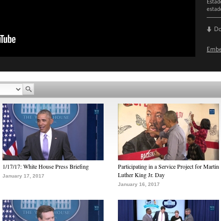
Estad
estad
D
Emb
1/17/17: White House Press Briefing
Participating in a Service Project for Martin
Luther King Jr. Day
January 17, 2017
January 16, 2017