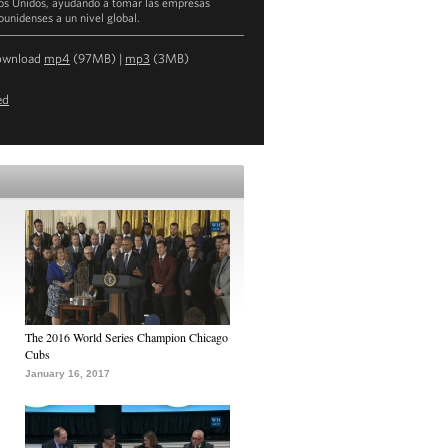
os Unidos, ayudando a tomar las empresas
ounidenses a un nivel global.
ownload
mp4
(97MB) |
mp3
(3MB)
ed
The 2016 World Series Champion Chicago
Cubs
January 16, 2017