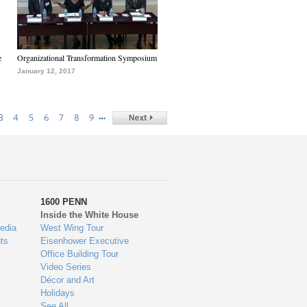
e
Organizational Transformation Symposium
January 12, 2017
…
3
4
5
6
7
8
9