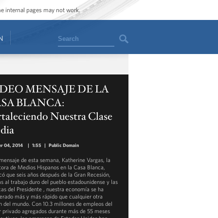
ome internal pages may not work.
Search
N
DEO MENSAJE DE LA
SA BLANCA:
taleciendo Nuestra Clase
dia
r 04, 2014
|
1:55
|
Public Domain
 mensaje de esta semana, Katherine Vargas, la
tora de Medios Hispanos en la Casa Blanca,
có que seis años después de la Gran Recesión,
as al trabajo duro del pueblo estadounidense y las
icas del Presidente , nuestra economía se ha
erado más y más rápido que cualquier otra
n del mundo. Con 10.3 millones de empleos del
r privado agregados durante más de 55 meses