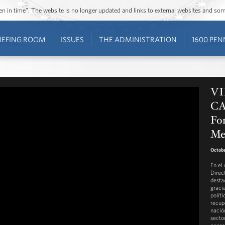
ozen in time”. The website is no longer updated and links to external websites and s
IEFING ROOM
ISSUES
THE ADMINISTRATION
1600 PEN
VI
CA
For
Me
Octobe
En el
Direc
desta
graci
polít
recup
nació
secto