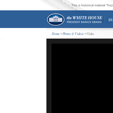
This is historical material “fr
BR
Home
•
Photos & Videos
• Video