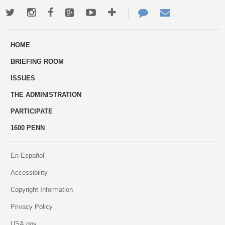
Twitter
Instagram
Facebook
Google+
Youtube
More
Contact
Email
ways
Us
HOME
to
BRIEFING ROOM
engage
ISSUES
THE ADMINISTRATION
PARTICIPATE
1600 PENN
En Español
Accessibility
Copyright Information
Privacy Policy
USA.gov