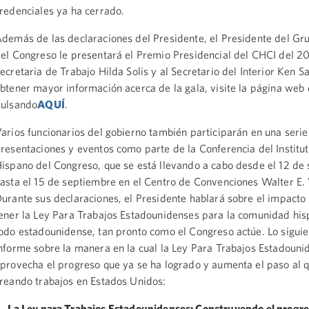
redenciales ya ha cerrado.
demás de las declaraciones del Presidente, el Presidente del G
el Congreso le presentará el Premio Presidencial del CHCI del 20
ecretaria de Trabajo Hilda Solis y al Secretario del Interior Ken S
btener mayor información acerca de la gala, visite la página web
ulsando
AQUÍ
.
arios funcionarios del gobierno también participarán en una serie
resentaciones y eventos como parte de la Conferencia del Institu
ispano del Congreso, que se está llevando a cabo desde el 12 de
asta el 15 de septiembre en el Centro de Convenciones Walter E.
urante sus declaraciones, el Presidente hablará sobre el impact
ener la Ley Para Trabajos Estadounidenses para la comunidad his
odo estadounidense, tan pronto como el Congreso actúe. Lo siguie
nforme sobre la manera en la cual la Ley Para Trabajos Estadouni
provecha el progreso que ya se ha logrado y aumenta el paso al q
reando trabajos en Estados Unidos:
La Ley para Trabajos Estadounidenses: Construyendo el progre