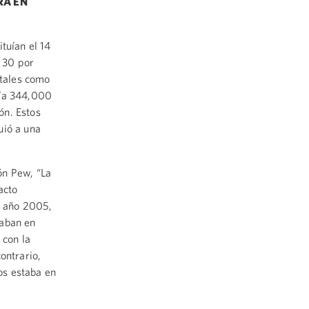
RÁ EN
tuían el 14
l 30 por
 tales como
bía 344,000
ón. Estos
uió a una
ón Pew, “La
acto
l año 2005,
taban en
 con la
ontrario,
os estaba en