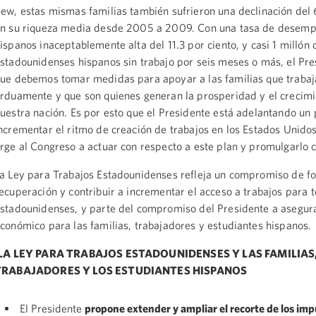
ew, estas mismas familias también sufrieron una declinación del 
n su riqueza media desde 2005 a 2009. Con una tasa de desempl
ispanos inaceptablemente alta del 11.3 por ciento, y casi 1 millón 
stadounidenses hispanos sin trabajo por seis meses o más, el Pre
ue debemos tomar medidas para apoyar a las familias que trabaj
rduamente y que son quienes generan la prosperidad y el crecim
uestra nación. Es por esto que el Presidente está adelantando un 
ncrementar el ritmo de creación de trabajos en los Estados Unidos
rge al Congreso a actuar con respecto a este plan y promulgarlo 
a Ley para Trabajos Estadounidenses refleja un compromiso de for
ecuperación y contribuir a incrementar el acceso a trabajos para t
stadounidenses, y parte del compromiso del Presidente a asegura
conómico para las familias, trabajadores y estudiantes hispanos.
LA LEY PARA TRABAJOS ESTADOUNIDENSES Y LAS FAMILIAS,
TRABAJADORES Y LOS ESTUDIANTES HISPANOS
El Presidente
propone extender y ampliar el recorte de los im