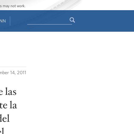
ges may not work.
Search
ENN
Search
form
mber 14, 2011
 las
e la
del
l