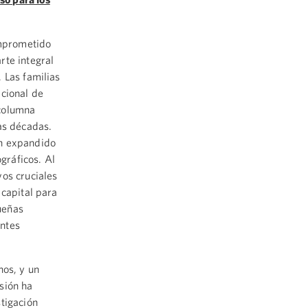
mprometido
rte integral
 Las familias
acional de
 columna
as décadas.
an expandido
gráficos. Al
vos cruciales
 capital para
ueñas
antes
nos, y un
sión ha
tigación