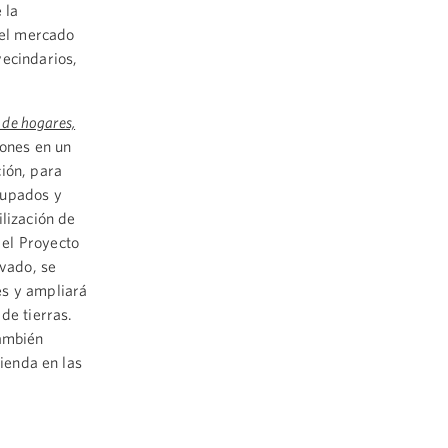
 la
 el mercado
vecindarios,
 de hogares,
lones en un
ión, para
cupados y
lización de
 el Proyecto
ivado, se
es y ampliará
de tierras.
también
vienda en las