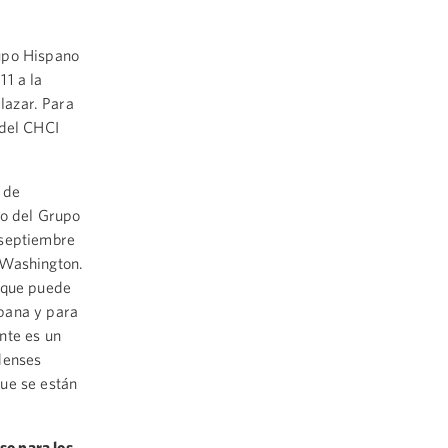
rupo Hispano
11 a la
alazar. Para
 del CHCI
 de
to del Grupo
 septiembre
 Washington.
o que puede
pana y para
nte es un
denses
ue se están
so para los