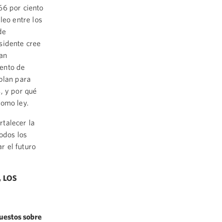
66 por ciento
eo entre los
de
sidente cree
an
iento de
plan para
, y por qué
como ley.
talecer la
odos los
r el futuro
 LOS
puestos sobre