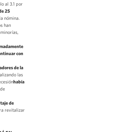
o al 3.1 por
de 25
la nómina.
os han
 minorías,
ximadamente
ntinuar con
adores de la
talizando las
ecesión
había
 de
taje de
a revitalizar