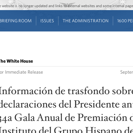
Jump to main content
Jump to navigation
The website is no longer updated and links to external websites and some internal pa
BRIEFING ROOM
ISSUES
THE ADMINISTRATION
1600 P
he White House
or Immediate Release
Septe
Información de trasfondo sobre
declaraciones del Presidente ant
34a Gala Anual de Premiación 
Instituto del Grupo Hispano de