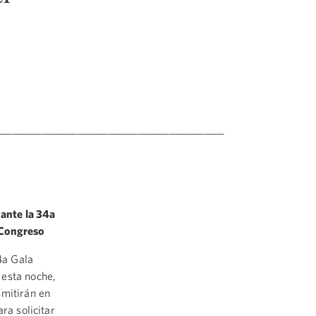
_____________________________________________
 ante la 34a
 Congreso
4a Gala
 esta noche,
smitirán en
ra solicitar