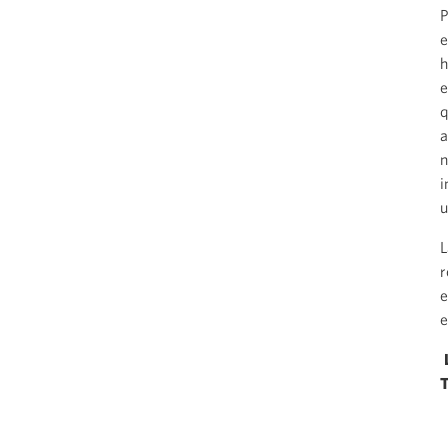
P
e
h
e
q
a
n
i
u
L
r
e
e