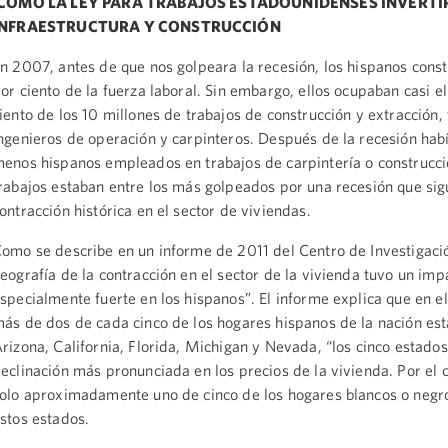
CÓMO LA LEY PARA TRABAJOS ESTADOUNIDENSES INVERTI
INFRAESTRUCTURA Y CONSTRUCCIÓN
n 2007, antes de que nos golpeara la recesión, los hispanos consti
or ciento de la fuerza laboral. Sin embargo, ellos ocupaban casi e
iento de los 10 millones de trabajos de construcción y extracción,
ngenieros de operación y carpinteros. Después de la recesión ha
enos hispanos empleados en trabajos de carpintería o construcci
rabajos estaban entre los más golpeados por una recesión que sig
ontracción histórica en el sector de viviendas.
omo se describe en un informe de 2011 del Centro de Investigaci
eografía de la contracción en el sector de la vivienda tuvo un imp
specialmente fuerte en los hispanos”. El informe explica que en e
ás de dos de cada cinco de los hogares hispanos de la nación es
rizona, California, Florida, Michigan y Nevada, “los cinco estados
eclinación más pronunciada en los precios de la vivienda. Por el c
olo aproximadamente uno de cinco de los hogares blancos o negr
stos estados.