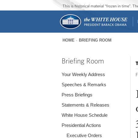
This is historical material “frozen in time”. 
HOME
BRIEFING ROOM
You
are
Briefing Room
T
here
Your Weekly Address
F
Speeches & Remarks
Press Briefings
Statements & Releases
White House Schedule
Presidential Actions
Executive Orders