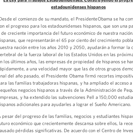
estadounidenses hispanos
esde el comienzo de su mandato, el PresidenteObama se ha co
on el progreso para los estadounidenses hispanos, que son una pa
 de creciente importancia del futuro económico de nuestra nación.
ispanas, que representarán el 65 por ciento del crecimiento pobl
uestra nación entre los años 2010 y 2050, ayudarán a formar la
ertebral de la fuerza laboral de los Estados Unidos en las próxim
n los últimos años, las empresas de propiedad de hispanos se h
ápidamente, a una velocidad mayor que las de otros grupos demo
inal del año pasado, el Presidente Obama firmó recortes impositi
ara las familias trabajadoras hispanas, y ha ampliado el acceso a
equeños negocios hispanos a través de la Administración de Peq
mpresas, y ha extendido las subvenciones Pell a 150,000 estudi
ispanos adicionales para ayudarles a lograr el Sueño Americano.
 pesar del progreso de las familias, negocios y estudiantes hispa
uturo económico que crecientemente descansa sobre ellos, la rece
ausado pérdidas significativas. De acuerdo con el Centro de Inves