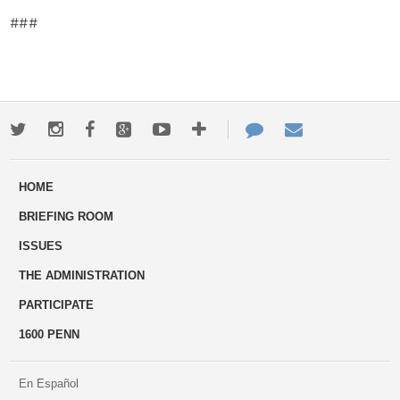
###
Twitter
Instagram
Facebook
Google+
Youtube
More
Contact
Email
ways
Us
HOME
to
BRIEFING ROOM
engage
ISSUES
THE ADMINISTRATION
PARTICIPATE
1600 PENN
En Español