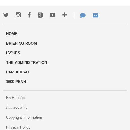
Twitter
Instagram
Facebook
Google+
Youtube
More
Contact
Email
ways
Us
HOME
to
BRIEFING ROOM
engage
ISSUES
THE ADMINISTRATION
PARTICIPATE
1600 PENN
En Español
Accessibility
Copyright Information
Privacy Policy