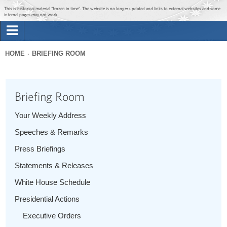
Jump to main content
Jump to navigation
This is historical material “frozen in time”. The website is no longer updated and links to external websites and some
internal pages may not work.
Search
Briefing Room
HOME
BRIEFING ROOM
Search
You
form
Issues
are
Briefing Room
here
The Administration
Your Weekly Address
Speeches & Remarks
1600 Penn
Press Briefings
Statements & Releases
White House Schedule
Presidential Actions
Executive Orders