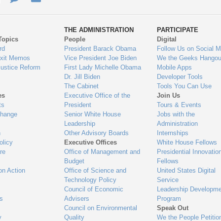
ys
Us
THE ADMINISTRATION
PARTICIPATE
Topics
People
Digital
gage
rd
President Barack Obama
Follow Us on Social M
Exit Memos
Vice President Joe Biden
We the Geeks Hangou
Justice Reform
First Lady Michelle Obama
Mobile Apps
Dr. Jill Biden
Developer Tools
The Cabinet
Tools You Can Use
es
Executive Office of the
Join Us
ts
President
Tours & Events
Change
Senior White House
Jobs with the
Leadership
Administration
n
Other Advisory Boards
Internships
olicy
Executive Offices
White House Fellows
re
Office of Management and
Presidential Innovatio
Budget
Fellows
on Action
Office of Science and
United States Digital
Technology Policy
Service
Council of Economic
Leadership Developme
es
Advisers
Program
Council on Environmental
Speak Out
y
Quality
We the People Petitio