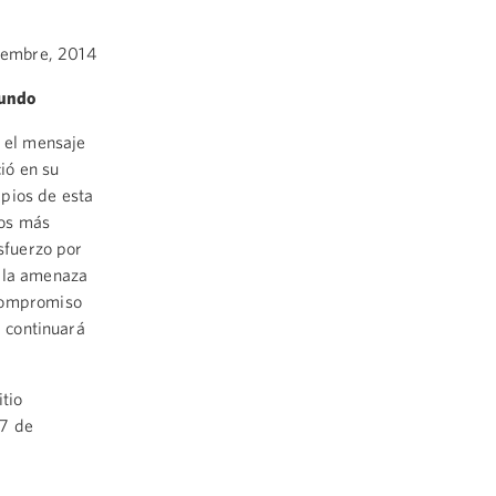
embre, 2014
mundo
 el mensaje
ió en su
ipios de esta
íos más
esfuerzo por
a la amenaza
 compromiso
, continuará
itio
27 de