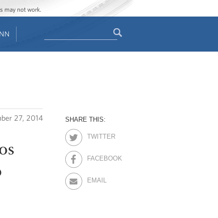
ges may not work.
Search
ENN
Search
form
ber 27, 2014
SHARE THIS:
TWITTER
os
FACEBOOK
o
EMAIL