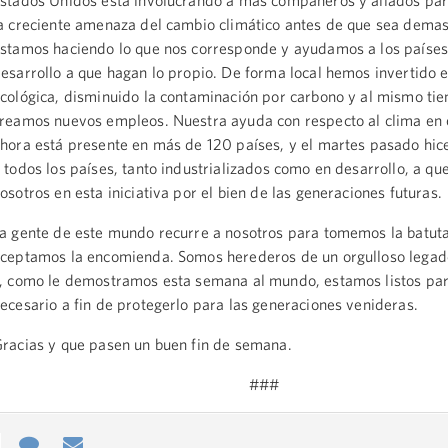
stados Unidos está involucrando a más compañeros y aliados par
a creciente amenaza del cambio climático antes de que sea demas
stamos haciendo lo que nos corresponde y ayudamos a los países
esarrollo a que hagan lo propio. De forma local hemos invertido 
cológica, disminuido la contaminación por carbono y al mismo ti
reamos nuevos empleos. Nuestra ayuda con respecto al clima en e
hora está presente en más de 120 países, y el martes pasado hic
 todos los países, tanto industrializados como en desarrollo, a qu
osotros en esta iniciativa por el bien de las generaciones futuras.
a gente de este mundo recurre a nosotros para tomemos la batut
ceptamos la encomienda. Somos herederos de un orgulloso legado
, como le demostramos esta semana al mundo, estamos listos par
ecesario a fin de protegerlo para las generaciones venideras.
racias y que pasen un buen fin de semana.
###
e
re
Contact
Email