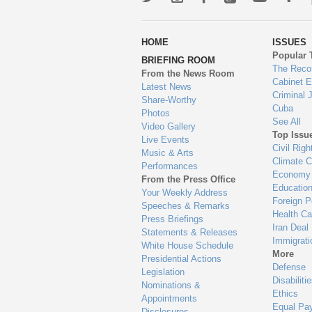
wa
HOME
ISSUES
to
Popular 
BRIEFING ROOM
en
The Reco
From the News Room
Cabinet 
Latest News
Criminal 
Share-Worthy
Cuba
Photos
See All
Video Gallery
Top Issu
Live Events
Civil Righ
Music & Arts
Climate 
Performances
Economy
From the Press Office
Educatio
Your Weekly Address
Foreign P
Speeches & Remarks
Health Ca
Press Briefings
Iran Deal
Statements & Releases
Immigrati
White House Schedule
More
Presidential Actions
Defense
Legislation
Disabiliti
Nominations &
Ethics
Appointments
Equal Pa
Disclosures