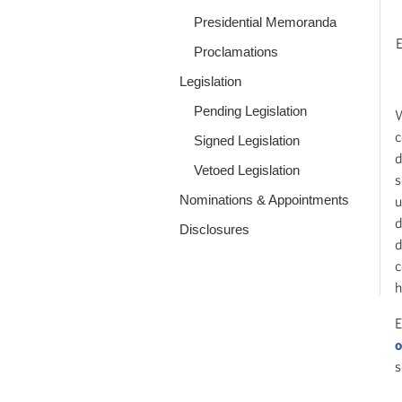
Presidential Memoranda
Proclamations
Legislation
Pending Legislation
W
c
Signed Legislation
d
Vetoed Legislation
s
Nominations & Appointments
u
d
Disclosures
d
c
h
E
o
s