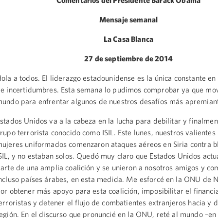
Comentarios del Presidente Barack Obama
Mensaje semanal
La Casa Blanca
27 de septiembre de 2014
ola a todos. El liderazgo estadounidense es la única constante e
e incertidumbres. Esta semana lo pudimos comprobar ya que mov
undo para enfrentar algunos de nuestros desafíos más apremian
stados Unidos va a la cabeza en la lucha para debilitar y finalmen
rupo terrorista conocido como ISIL. Este lunes, nuestros valiente
ujeres uniformados comenzaron ataques aéreos en Siria contra b
SIL, y no estaban solos. Quedó muy claro que Estados Unidos act
arte de una amplia coalición y se unieron a nosotros amigos y c
ncluso países árabes, en esta medida. Me esforcé en la ONU de 
or obtener más apoyo para esta coalición, imposibilitar el financ
erroristas y detener el flujo de combatientes extranjeros hacia y 
egión. En el discurso que pronuncié en la ONU, reté al mundo –en 