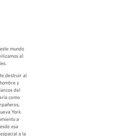
n este mundo
ilizamos al
tes.
te destruir al
s hombre y
lancos del
uaría como
ompañeros,
Nueva York
iamiento a
desde esa
espacial a la