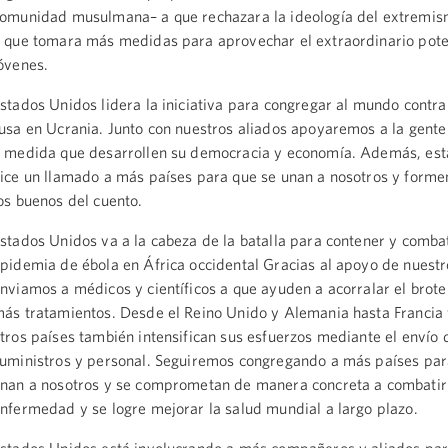
omunidad musulmana– a que rechazara la ideología del extremis
 que tomara más medidas para aprovechar el extraordinario pote
óvenes.
stados Unidos lidera la iniciativa para congregar al mundo contra
usa en Ucrania. Junto con nuestros aliados apoyaremos a la gente
 medida que desarrollen su democracia y economía. Además, es
ice un llamado a más países para que se unan a nosotros y forme
os buenos del cuento.
stados Unidos va a la cabeza de la batalla para contener y combat
pidemia de ébola en África occidental Gracias al apoyo de nuestr
nviamos a médicos y científicos a que ayuden a acorralar el brot
ás tratamientos. Desde el Reino Unido y Alemania hasta Francia 
tros países también intensifican sus esfuerzos mediante el envío 
uministros y personal. Seguiremos congregando a más países par
nan a nosotros y se comprometan de manera concreta a combatir
nfermedad y se logre mejorar la salud mundial a largo plazo.