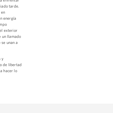
a enfrentar
iado tarde.
 en
en energía
empo
l exterior
e un llamado
e se unan a
a y
 de libertad
a hacer lo