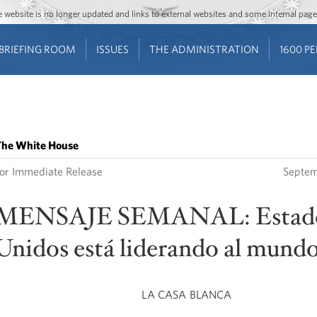
Jump to main content
Jump to navigation
The website is no longer updated and links to external websites and some internal pa
BRIEFING ROOM
ISSUES
THE ADMINISTRATION
1600 P
he White House
or Immediate Release
Septem
MENSAJE SEMANAL: Estad
Unidos está liderando al mund
LA CASA BLANCA