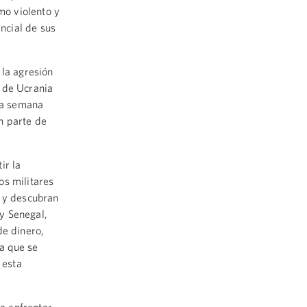
mo violento y
ncial de sus
 la agresión
 de Ucrania
ta semana
n parte de
ir la
os militares
e y descubran
y Senegal,
de dinero,
a que se
 esta