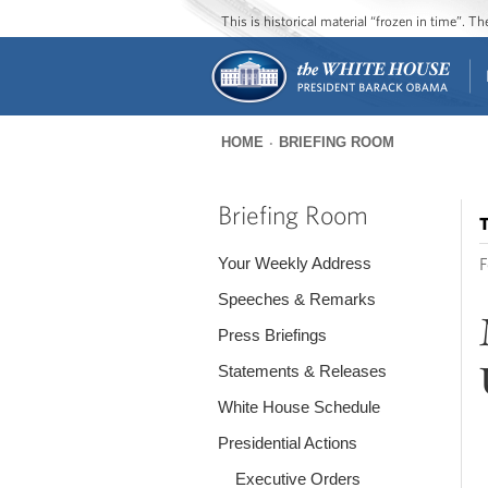
This is historical material “frozen in time”. 
HOME
BRIEFING ROOM
You
are
Briefing Room
T
here
Your Weekly Address
F
Speeches & Remarks
Press Briefings
Statements & Releases
White House Schedule
Presidential Actions
Executive Orders