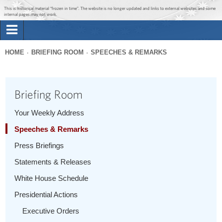
Jump to main content
Jump to navigation
This is historical material “frozen in time”. The website is no longer updated and links to external websites and some
internal pages may not work.
Search
Briefing Room
HOME
BRIEFING ROOM
SPEECHES & REMARKS
Search
You
form
Issues
are
Briefing Room
here
The Administration
Your Weekly Address
Speeches & Remarks
1600 Penn
Press Briefings
Statements & Releases
White House Schedule
Presidential Actions
Executive Orders