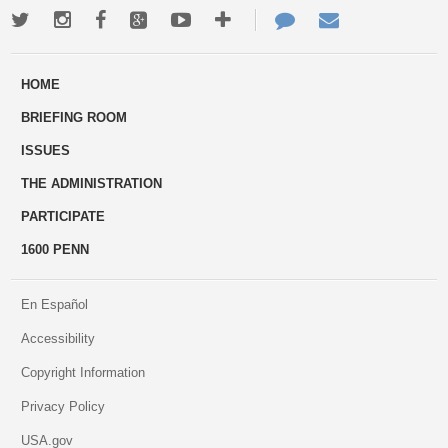
Twitter
Instagram
Facebook
Google+
Youtube
More
Contact
Email
ways
Us
HOME
to
BRIEFING ROOM
engage
ISSUES
THE ADMINISTRATION
PARTICIPATE
1600 PENN
En Español
Accessibility
Copyright Information
Privacy Policy
USA.gov