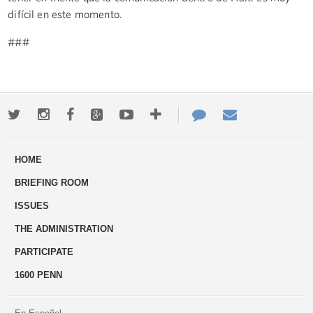
difícil en este momento.
###
Twitter
Instagram
Facebook
Google+
Youtube
More
Contact
Email
ways
Us
HOME
to
BRIEFING ROOM
engage
ISSUES
THE ADMINISTRATION
PARTICIPATE
1600 PENN