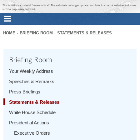
Jump to main content
Jump to navigation
This is historical material “frozen in time”. The website is no longer updated and links to external websites and some
internal pages may not work.
Search
Briefing Room
HOME
BRIEFING ROOM
STATEMENTS & RELEASES
Search
You
form
Issues
are
Briefing Room
here
The Administration
Your Weekly Address
Speeches & Remarks
1600 Penn
Press Briefings
Statements & Releases
White House Schedule
Presidential Actions
Executive Orders