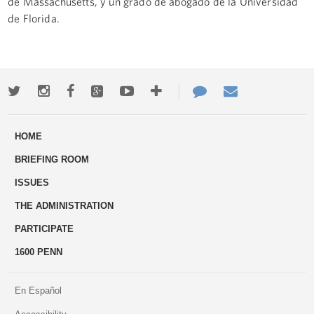
de Massachusetts, y un grado de abogado de la Universidad
de Florida.
Twitter
Instagram
Facebook
Google+
Youtube
More
Contact
Email
ways
Us
HOME
to
BRIEFING ROOM
engage
ISSUES
THE ADMINISTRATION
PARTICIPATE
1600 PENN
En Español