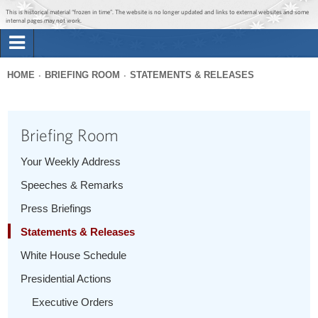
Jump to main content
Jump to navigation
This is historical material “frozen in time”. The website is no longer updated and links to external websites and some
internal pages may not work.
Search
Briefing Room
HOME
BRIEFING ROOM
STATEMENTS & RELEASES
Search
You
form
Issues
are
Briefing Room
here
The Administration
Your Weekly Address
Speeches & Remarks
1600 Penn
Press Briefings
Statements & Releases
White House Schedule
Presidential Actions
Executive Orders