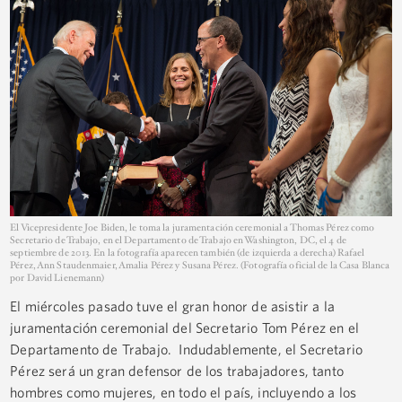
El Vicepresidente Joe Biden, le toma la juramentación ceremonial a Thomas Pérez como
Secretario de Trabajo, en el Departamento de Trabajo en Washington, DC, el 4 de
septiembre de 2013. En la fotografía aparecen también (de izquierda a derecha) Rafael
Pérez, Ann Staudenmaier, Amalia Pérez y Susana Pérez. (Fotografía oficial de la Casa Blanca
por David Lienemann)
El miércoles pasado tuve el gran honor de asistir a la
juramentación ceremonial del Secretario Tom Pérez en el
Departamento de Trabajo. Indudablemente, el Secretario
Pérez será un gran defensor de los trabajadores, tanto
hombres como mujeres, en todo el país, incluyendo a los