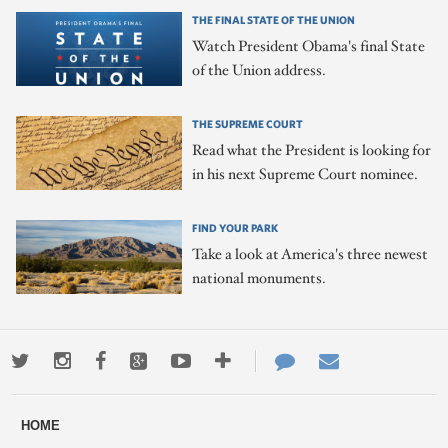
THE FINAL STATE OF THE UNION
Watch President Obama's final State
of the Union address.
THE SUPREME COURT
Read what the President is looking for
in his next Supreme Court nominee.
FIND YOUR PARK
Take a look at America's three newest
national monuments.
Twitter
Instagram
Facebook
Google+
Youtube
More
Contact
Email
ways
Us
HOME
to