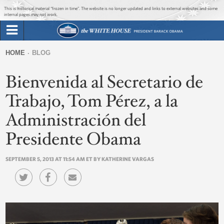
Jump to main content
Jump to navigation
This is historical material “frozen in time”. The website is no longer updated and links to external websites and some
internal pages may not work.
Search
Briefing Room
HOME
BLOG
Search
You
form
Bienvenida al Secretario de
Issues
are
here
Trabajo, Tom Pérez, a la
The Administration
Administración del
1600 Penn
Presidente Obama
SEPTEMBER 5, 2013 AT 11:54 AM ET BY KATHERINE VARGAS