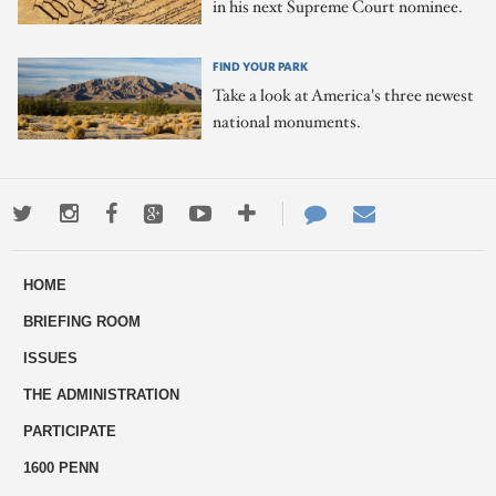
in his next Supreme Court nominee.
FIND YOUR PARK
Take a look at America's three newest
national monuments.
Twitter
Instagram
Facebook
Google+
Youtube
More
Contact
Email
ways
Us
HOME
to
BRIEFING ROOM
engage
ISSUES
THE ADMINISTRATION
PARTICIPATE
1600 PENN