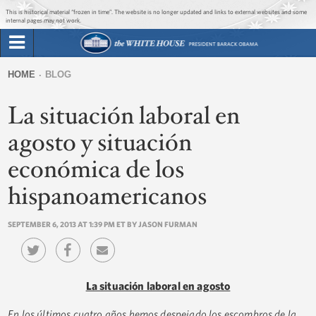
Jump to main content
Jump to navigation
This is historical material “frozen in time”. The website is no longer updated and links to external websites and some
internal pages may not work.
Search
Briefing Room
HOME
BLOG
Search
You
form
La situación laboral en
Issues
are
here
agosto y situación
The Administration
económica de los
1600 Penn
hispanoamericanos
SEPTEMBER 6, 2013 AT 1:39 PM ET BY JASON FURMAN
La situación laboral en agosto
En los últimos cuatro años hemos despejado los escombros de la