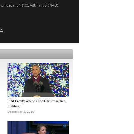
ownload
mp4
(105MB) |
mp3
(7MB)
ed
First Family Attends The Christmas Tree
Lighting
December 1, 2016