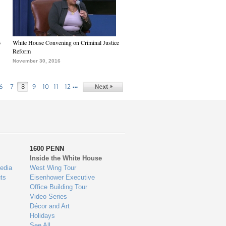
6
White House Convening on Criminal Justice
Reform
November 30, 2016
…
6
7
8
9
10
11
12