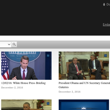
D
Emb
12/02/16: White House Press Briefing
President Obama and UN Secretary General
Guterres
December 2, 2016
December 2, 2016