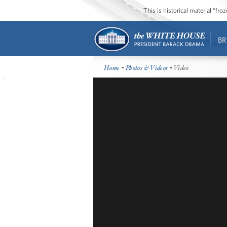
This is historical material “fr
BR
Home
•
Photos & Videos
• Video