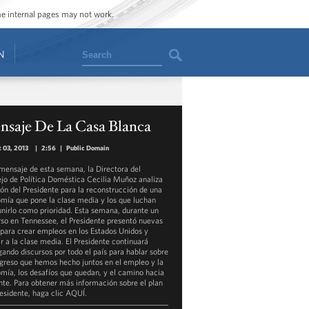
ome internal pages may not work.
Search
N
nsaje De La Casa Blanca
 03, 2013
|
2:56
|
Public Domain
 mensaje de esta semana, la Directora del
jo de Política Doméstica Cecilia Muñoz analiza
sión del Presidente para la reconstrucción de una
mía que pone la clase media y los que luchan
unirlo como prioridad. Esta semana, durante un
rso en Tennessee, el Presidente presentó nuevas
 para crear empleos en los Estados Unidos y
r a la clase media. El Presidente continuará
gando discursos por todo el país para hablar sobre
ogreso que hemos hecho juntos en el empleo y la
mía, los desafíos que quedan, y el camino hacia
nte. Para obtener más información sobre el plan
residente, haga clic AQUÍ.