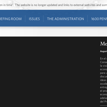
ozen in time”. The website is no longer updated and links to external websites and s
IEFING ROOM
ISSUES
THE ADMINISTRATION
1600 PEN
Me
August
En el
Conse
la vi
econo
para 
discu
ideas
ayuda
entre
el pr
econo
adela
del P