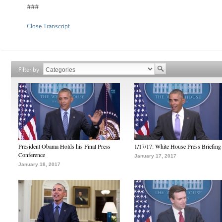
###
Close Transcript
Filter by
President Obama Holds his Final Press
1/17/17: White House Press Briefing
Conference
January 17, 2017
January 18, 2017