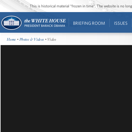
This is historical material “frozen in time”. The website is no l
BRIEFING ROOM
ISSUES
Home
•
Photos & Videos
• Video