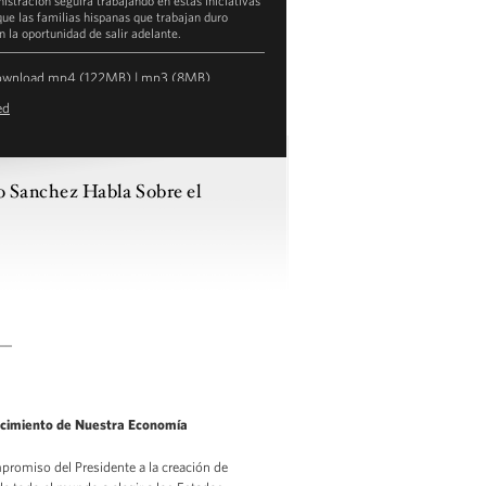
istración seguirá trabajando en estas iniciativas
que las familias hispanas que trabajan duro
n la oportunidad de salir adelante.
ownload
mp4
(122MB) |
mp3
(8MB)
ed
the Transcript
anchez Habla Sobre el
__
cimiento de Nuestra Economía
promiso del Presidente a la creación de