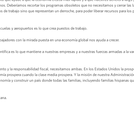
mos. Deberíamos recortar los programas obsoletos que no necesitamos y cerrar las l
os de trabajo sino que representan un derroche, para poder liberar recursos para los
scuelas y aeropuertos es lo que crea puestos de trabajo.
abajadores con la mirada puesta en una economía global nos ayuda a crecer.
ientífica es lo que mantiene a nuestras empresas y a nuestras fuerzas armadas a la va
miento y la responsabilidad fiscal, necesitamos ambas. En los Estados Unidos la pro
mía prospera cuando la clase media prospera. Y la misión de nuestra Administración
onomía y construir un país donde todas las familias, incluyendo familias hispanas q
mana.