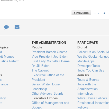
December 10, 2016
…
2
3