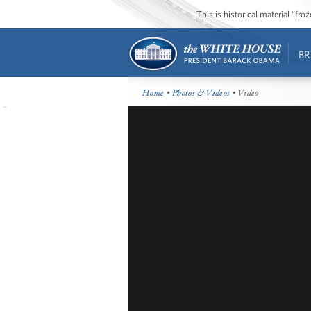
This is historical material “fr
BR
Home
•
Photos & Videos
• Video