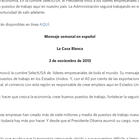
la economía. En la cumbre SelectUSA, el Presidente instó a los líderes empresariales 
e puestos de trabajo aquí en nuestro país. La Administración seguirá trabajando en est
ortunidad de salir adelante.
rán disponibles en línea
AQUÍ
.
Mensaje semanal en español
La Casa Blanca
2 de noviembre de 2013
convocó la cumbre SelectUSA de líderes empresariales de todo el mundo. Su mensaje f
puestos de trabajo en los Estados Unidos. Y, con el 40 por ciento de las exportaci
tal, el comercio con esta región es responsable de crear empleos aquí en Estados Un
: hacer que crezca la economía, crear buenos puestos de trabajo, fortalecer la seguri
tras empresas han creado más de siete millones y medio de puestos de trabajo nuevo
odavía hay más por hacer. Y desde que el Presidente Obama asumió su cargo, nuest
o que ayude a que la economía crezca más rápido y a que nuestros déficits a larg