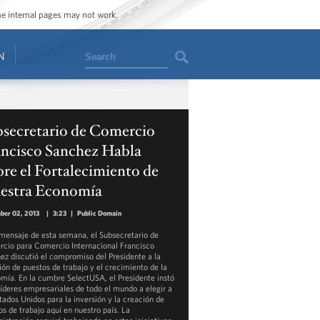
ome internal pages may not work.
Search
N
bsecretario de Comercio
ancisco Sanchez Habla
re el Fortalecimiento de
estra Economía
ber 02, 2013
|
3:23
|
Public Domain
 mensaje de esta semana, el Subsecretario de
cio para Comercio Internacional Francisco
ez discutió el compromiso del Presidente a la
ión de puestos de trabajo y el crecimiento de la
mía. En la cumbre SelectUSA, el Presidente instó
 líderes empresariales de todo el mundo a elegir a
stados Unidos para la inversión y la creación de
os de trabajo aquí en nuestro país. La