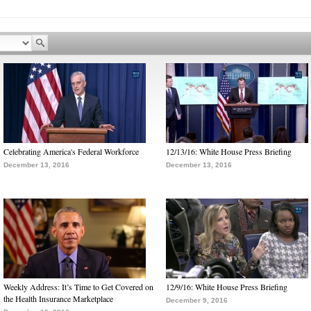
Celebrating America's Federal Workforce
12/13/16: White House Press Briefing
December 13, 2016
December 13, 2016
Weekly Address: It’s Time to Get Covered on
12/9/16: White House Press Briefing
the Health Insurance Marketplace
December 9, 2016