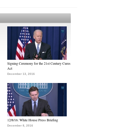
Signing Ceremony for the 21st Century Cures
Act
December 13, 2016
12/8/16: White House Press Briefing
December 8, 2016