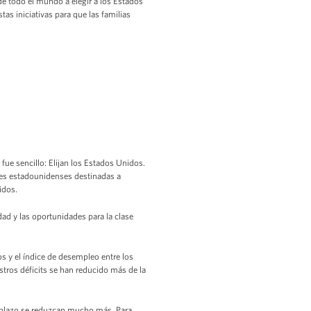
de todo el mundo a elegir a los Estados
as iniciativas para que las familias
ue sencillo: Elijan los Estados Unidos.
ones estadounidenses destinadas a
idos.
dad y las oportunidades para la clase
s y el índice de desempleo entre los
ros déficits se han reducido más de la
o plazo se reduzcan mucho más. Para