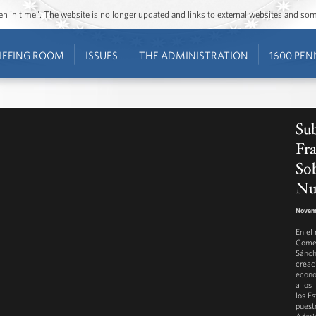
ozen in time”. The website is no longer updated and links to external websites and s
IEFING ROOM
ISSUES
THE ADMINISTRATION
1600 PEN
Su
Fr
Sob
Nu
Novem
En el
Comer
Sánch
creac
econo
a los
los E
puest