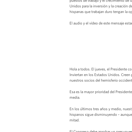
puestos de trabajo y el crecimiento de 
Unidos para la inversión y la creación d
hispanas que trabajan duro tengan la op
El audio y el vídeo de este mensaje esta
Hola a todos. El jueves, el Presidente 
Inviertan en los Estados Unidos. Creen 
nuestros socios del hemisferio occiden
Esa es la mayor prioridad del Presidente
media.
En los últimos tres años y medio, nues
hispanos sigue disminuyendo – aunque t
mitad.
El Congreso debe aprobar un presupuest