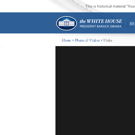
This is historical material “fr
BR
Home
•
Photos & Videos
• Video