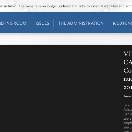
ozen in time”. The website is no longer updated and links to external websites and s
IEFING ROOM
ISSUES
THE ADMINISTRATION
1600 PEN
VI
CA
Co
nue
20
Januar
En el
Asist
Gabin
sobre
emple
año p
nuevo