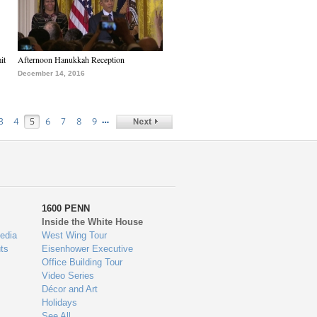
it
Afternoon Hanukkah Reception
December 14, 2016
…
3
4
5
6
7
8
9