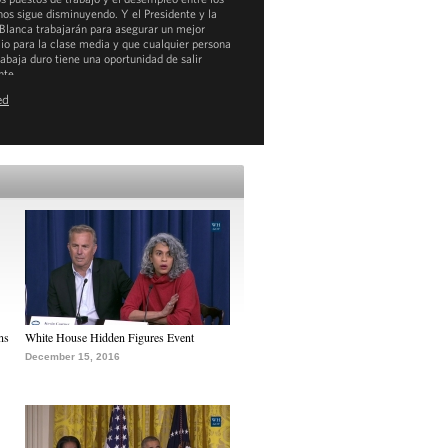
nos sigue disminuyendo. Y el Presidente y la
Blanca trabajarán para asegurar un mejor
io para la clase media y que cualquier persona
rabaja duro tiene una oportunidad de salir
nte.
ed
ownload
mp4
(134MB) |
mp3
(9MB)
ns
White House Hidden Figures Event
December 15, 2016