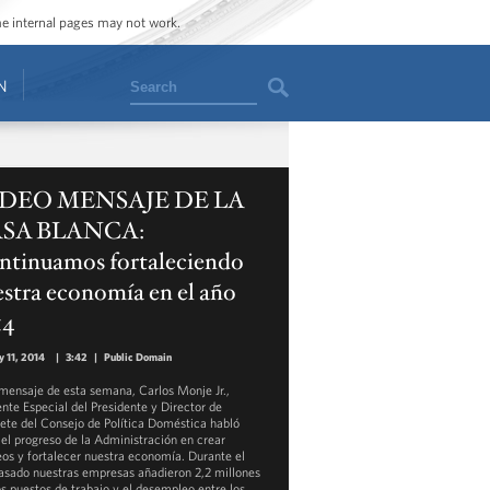
ome internal pages may not work.
Search
N
DEO MENSAJE DE LA
SA BLANCA:
ntinuamos fortaleciendo
stra economía en el año
14
y 11, 2014
|
3:42
|
Public Domain
 mensaje de esta semana, Carlos Monje Jr.,
ente Especial del Presidente y Director de
ete del Consejo de Política Doméstica habló
 el progreso de la Administración en crear
os y fortalecer nuestra economía. Durante el
asado nuestras empresas añadieron 2,2 millones
s puestos de trabajo y el desempleo entre los