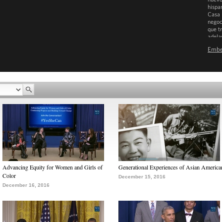
hispa
Casa 
negoc
que t
adela
Emb
D
Advancing Equity for Women and Girls of
Generational Experiences of Asian America
Color
December 15, 2016
December 16, 2016