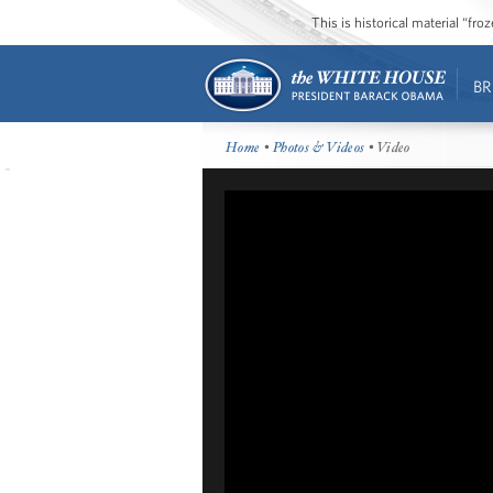
This is historical material “fr
BR
Home
•
Photos & Videos
• Video