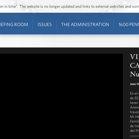
ozen in time”. The website is no longer updated and links to external websites and s
IEFING ROOM
ISSUES
THE ADMINISTRATION
1600 PEN
VI
CA
Nu
June 1
En el
de EE
tener
Animó
través
Mi He
Famil
de tre
del P