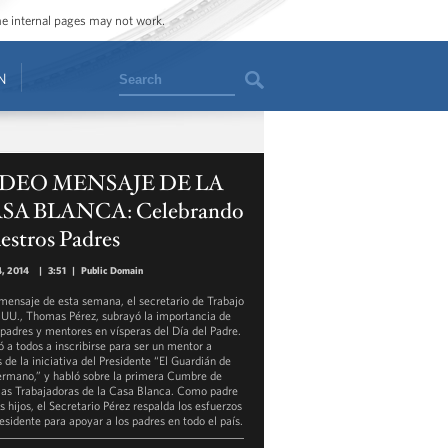
ome internal pages may not work.
Search
N
DEO MENSAJE DE LA
SA BLANCA: Celebrando
estros Padres
4, 2014
|
3:51
|
Public Domain
 mensaje de esta semana, el secretario de Trabajo
.UU., Thomas Pérez, subrayó la importancia de
 padres y mentores en vísperas del Día del Padre.
 a todos a inscribirse para ser un mentor a
 de la iniciativa del Presidente “El Guardián de
rmano,” y habló sobre la primera Cumbre de
ias Trabajadoras de la Casa Blanca. Como padre
s hijos, el Secretario Pérez respalda los esfuerzos
residente para apoyar a los padres en todo el país.