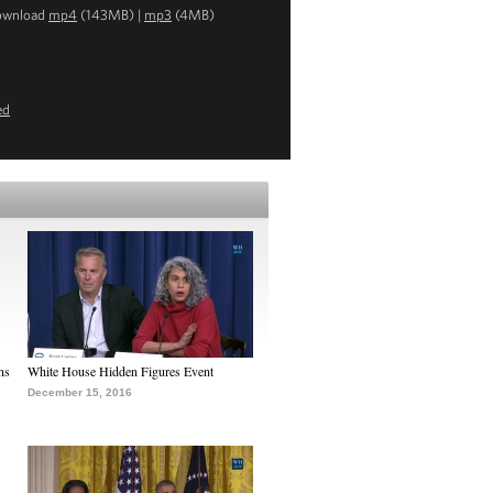
ownload
mp4
(143MB) |
mp3
(4MB)
ed
ns
White House Hidden Figures Event
December 15, 2016