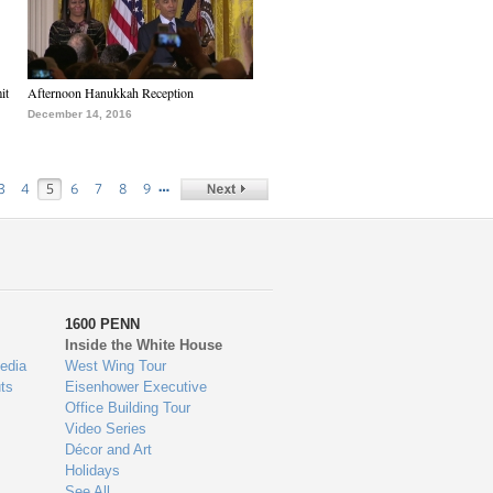
it
Afternoon Hanukkah Reception
December 14, 2016
…
3
4
5
6
7
8
9