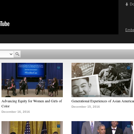
D
Emb
Advancing Equity for Women and Girls of
Generational Experiences of Asian America
Color
December 15, 2016
December 16, 2016