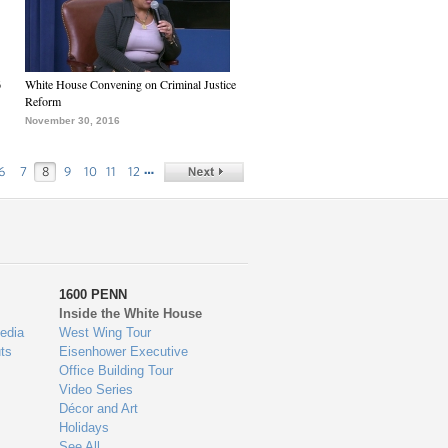
6
White House Convening on Criminal Justice
Reform
November 30, 2016
…
6
7
8
9
10
11
12