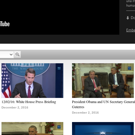
una m
human
D
Emb
12/02/16: White House Press Briefing
President Obama and UN Secretary General
Guterres
December 2, 2016
December 2, 2016