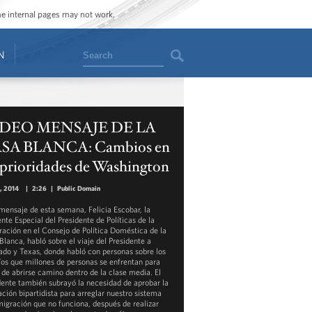
ome internal pages may not work.
Search
N
DEO MENSAJE DE LA
SA BLANCA: Cambios en
 prioridades de Washington
2, 2014
|
2:26
|
Public Domain
 mensaje de esta semana, Felicia Escobar, la
nte Especial del Presidente de Políticas de la
ración en el Consejo de Política Doméstica de la
Blanca, habló sobre el viaje del Presidente a
ado y Texas, donde habló con personas sobre los
íos que millones de personas se enfrentan para
r de abrirse camino dentro de la clase media. El
dente también subrayó la necesidad de aprobar la
ación bipartidista para arreglar nuestro sistema
migración que no funciona, después de realizar