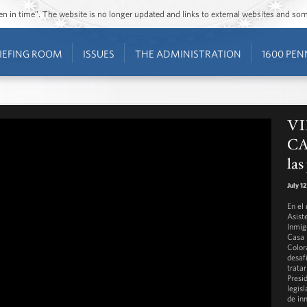
ozen in time”. The website is no longer updated and links to external websites and s
IEFING ROOM
ISSUES
THE ADMINISTRATION
1600 PEN
VI
CA
las
July 1
En el
Asiste
Inmig
Casa 
Color
desaf
trata
Presi
legisl
de in