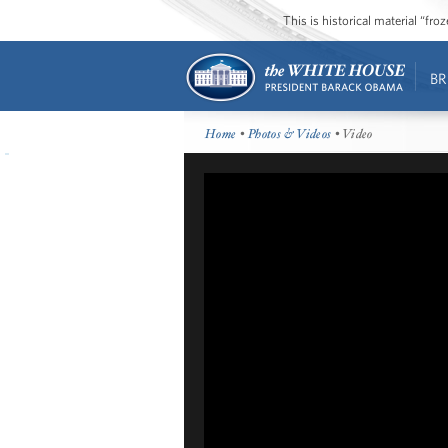
This is historical material “fr
BR
Home
•
Photos & Videos
• Video