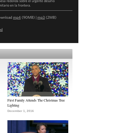
esa redonda sobre el urgente desafío
itario en la frontera.
ownload
mp4
(90MB) |
mp3
(2MB)
ed
First Family Attends The Christmas Tree
Lighting
December 1, 2016