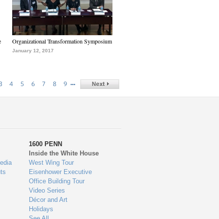
e
Organizational Transformation Symposium
January 12, 2017
…
3
4
5
6
7
8
9