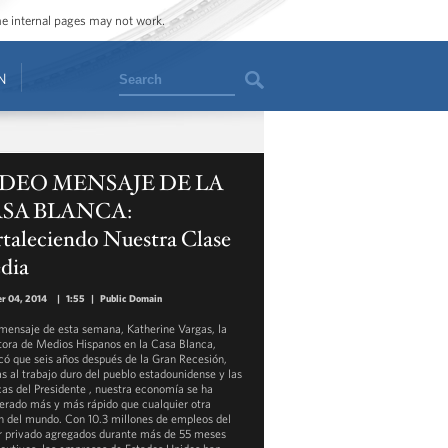
ome internal pages may not work.
Search
N
DEO MENSAJE DE LA
SA BLANCA:
taleciendo Nuestra Clase
dia
r 04, 2014
|
1:55
|
Public Domain
 mensaje de esta semana, Katherine Vargas, la
tora de Medios Hispanos en la Casa Blanca,
có que seis años después de la Gran Recesión,
as al trabajo duro del pueblo estadounidense y las
icas del Presidente , nuestra economía se ha
erado más y más rápido que cualquier otra
n del mundo. Con 10.3 millones de empleos del
r privado agregados durante más de 55 meses