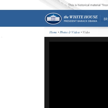
This is historical material “fr
BR
Home
•
Photos & Videos
• Video