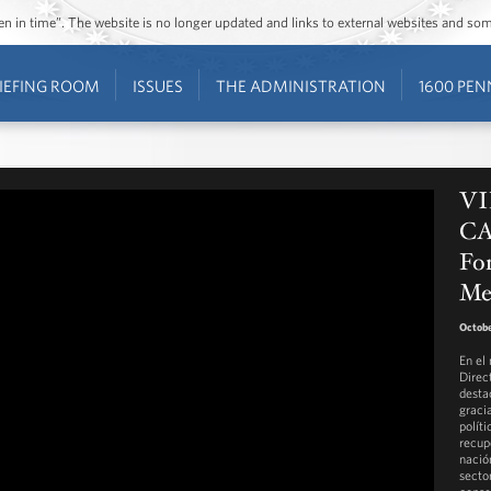
ozen in time”. The website is no longer updated and links to external websites and s
IEFING ROOM
ISSUES
THE ADMINISTRATION
1600 PEN
VI
CA
For
Me
Octobe
En el
Direc
desta
graci
polít
recup
nació
secto