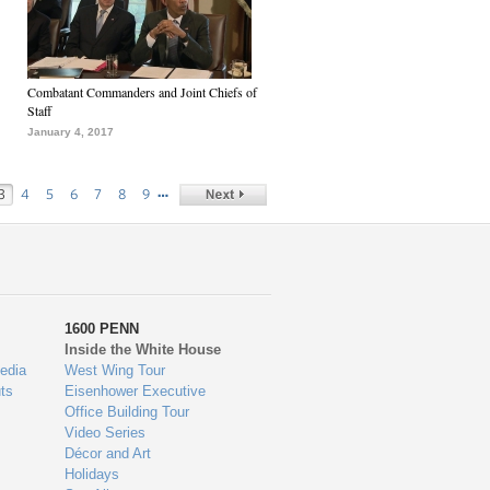
Combatant Commanders and Joint Chiefs of
Staff
January 4, 2017
…
3
4
5
6
7
8
9