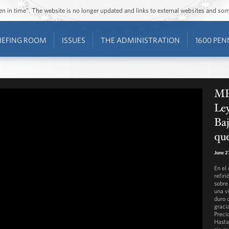
ozen in time”. The website is no longer updated and links to external websites and s
IEFING ROOM
ISSUES
THE ADMINISTRATION
1600 PEN
ME
Ley
Baj
qu
June 2
En el
refiri
sobre
una v
duro 
graci
Preci
Hasta