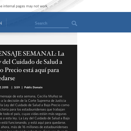
ome internal pages may not work.
Search
N
NSAJE SEMANAL: La
 del Cuidado de Salud a
o Precio está aquí para
edarse
7, 2015
|
3:59
|
Public Domain
 mensaje de esta semana, Cecilia Muñoz se
ó a la decisión de la Corte Suprema de Justicia
 la Ley del Cuidado de Salud a Bajo Precio como
ictoria para los estadounidenses que trabajan
de todo el país, cuyas vidas están más seguras
as a esta ley. La Ley del Cuidado de Salud a Bajo
o está funcionando, y está aquí para quedarse.
 ahora, más de 16 millones de estadounidenses