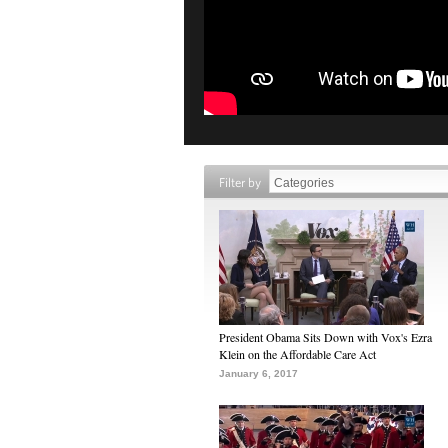
Filter by
President Obama Sits Down with Vox's Ezra
Klein on the Affordable Care Act
January 6, 2017