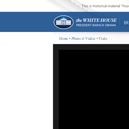
This is historical material “fr
BR
Home
•
Photos & Videos
• Video