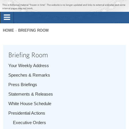
Jump to main content
Jump to navigation
This is historical material “frozen in time”. The website is no longer updated and links to external websites and some
internal pages may not work.
Search
Briefing Room
HOME
BRIEFING ROOM
Search
You
form
Issues
are
Briefing Room
here
The Administration
Your Weekly Address
Speeches & Remarks
1600 Penn
Press Briefings
Statements & Releases
White House Schedule
Presidential Actions
Executive Orders