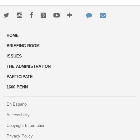
Twitter
Instagram
Facebook
Google+
Youtube
More
Contact
Email
ways
Us
HOME
to
BRIEFING ROOM
engage
ISSUES
THE ADMINISTRATION
PARTICIPATE
1600 PENN
En Español
Accessibility
Copyright Information
Privacy Policy