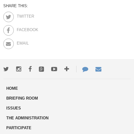
SHARE THIS:
TWITTER
FACEBOOK
EMAIL
Twitter
Instagram
Facebook
Google+
Youtube
More
Contact
Email
ways
Us
HOME
to
BRIEFING ROOM
engage
ISSUES
THE ADMINISTRATION
PARTICIPATE