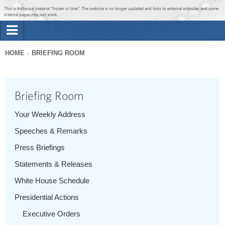
Jump to main content
Jump to navigation
This is historical material “frozen in time”. The website is no longer updated and links to external websites and some
internal pages may not work.
Search
Briefing Room
HOME
BRIEFING ROOM
Search
You
form
Issues
are
Briefing Room
here
The Administration
Your Weekly Address
Speeches & Remarks
1600 Penn
Press Briefings
Statements & Releases
White House Schedule
Presidential Actions
Executive Orders