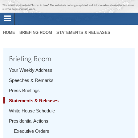
Jump to main content
Jump to navigation
This is historical material “frozen in time”. The website is no longer updated and links to external websites and some
internal pages may not work.
Search
Briefing Room
HOME
BRIEFING ROOM
STATEMENTS & RELEASES
Search
You
form
Issues
are
Briefing Room
here
The Administration
Your Weekly Address
Speeches & Remarks
1600 Penn
Press Briefings
Statements & Releases
White House Schedule
Presidential Actions
Executive Orders