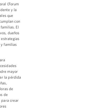
boral (Forum
idente y la
ales que
 cumplan con
familias. El
ivos, dueños
 estrategias
 y familias
para
ecesidades
padre mayor
ar la pérdida
ñas,
doras de
as de
 para crear
ores