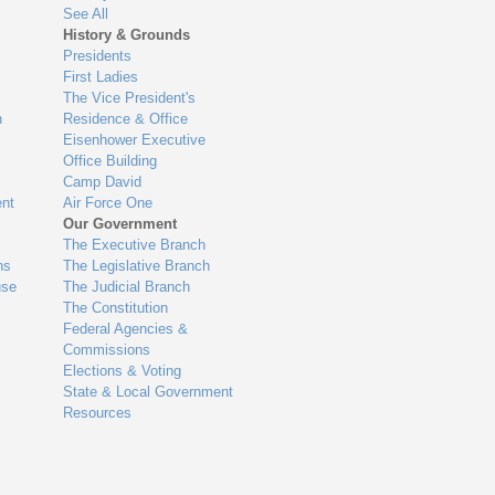
See All
History & Grounds
Presidents
First Ladies
The Vice President's
n
Residence & Office
Eisenhower Executive
Office Building
Camp David
nt
Air Force One
Our Government
The Executive Branch
ns
The Legislative Branch
use
The Judicial Branch
The Constitution
Federal Agencies &
Commissions
Elections & Voting
State & Local Government
Resources