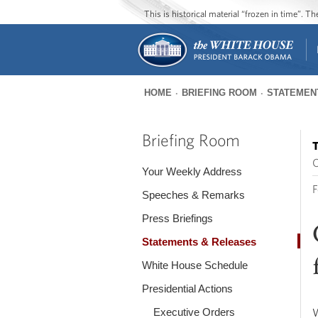
This is historical material “frozen in time”. 
HOME
BRIEFING ROOM
STATEMEN
You
are
Briefing Room
T
here
O
Your Weekly Address
F
Speeches & Remarks
Press Briefings
Statements & Releases
White House Schedule
Presidential Actions
Executive Orders
W