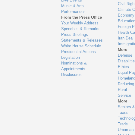
Live Events
Civil Righ
Music & Arts
Climate 
Performances
Economy
From the Press Office
Educatio
Your Weekly Address
Foreign P
Speeches & Remarks
Health Ca
Press Briefings
Iran Deal
Statements & Releases
Immigrati
White House Schedule
More
Presidential Actions
Defense
Legislation
Disabiliti
Nominations &
Ethics
Appointments
Equal Pa
Disclosures
Homeland
Reducing
Rural
Service
More
Seniors &
Taxes
Technolo
Trade
Urban an