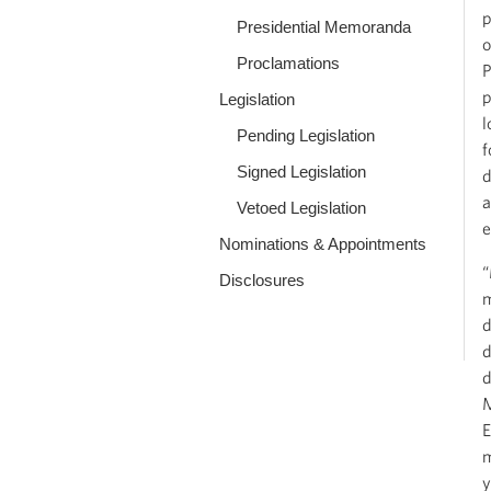
p
Presidential Memoranda
o
Proclamations
P
p
Legislation
l
Pending Legislation
f
Signed Legislation
d
a
Vetoed Legislation
e
Nominations & Appointments
“
Disclosures
m
d
d
d
M
E
m
y