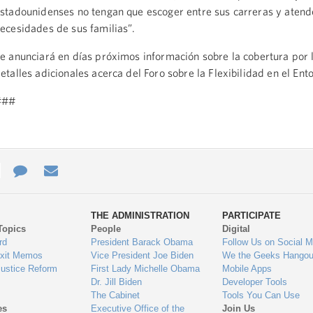
stadounidenses no tengan que escoger entre sus carreras y atend
ecesidades de sus familias”.
e anunciará en días próximos información sobre la cobertura por 
etalles adicionales acerca del Foro sobre la Flexibilidad en el Ent
###
e
re
Contact
Email
ys
Us
THE ADMINISTRATION
PARTICIPATE
Topics
People
Digital
gage
rd
President Barack Obama
Follow Us on Social M
Exit Memos
Vice President Joe Biden
We the Geeks Hangou
Justice Reform
First Lady Michelle Obama
Mobile Apps
Dr. Jill Biden
Developer Tools
The Cabinet
Tools You Can Use
es
Executive Office of the
Join Us