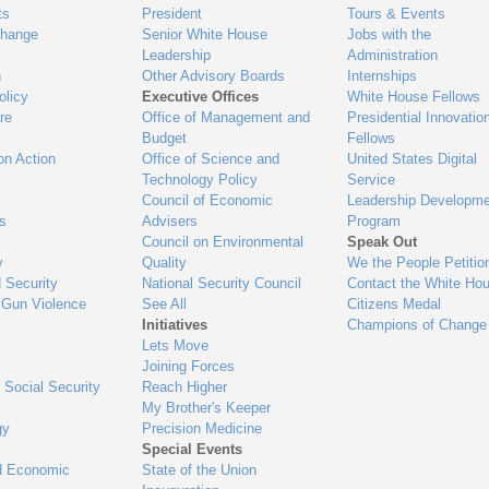
ts
President
Tours & Events
Change
Senior White House
Jobs with the
Leadership
Administration
n
Other Advisory Boards
Internships
olicy
Executive Offices
White House Fellows
re
Office of Management and
Presidential Innovatio
Budget
Fellows
on Action
Office of Science and
United States Digital
Technology Policy
Service
Council of Economic
Leadership Developme
es
Advisers
Program
Council on Environmental
Speak Out
y
Quality
We the People Petitio
 Security
National Security Council
Contact the White Ho
 Gun Violence
See All
Citizens Medal
Initiatives
Champions of Change
Lets Move
Joining Forces
 Social Security
Reach Higher
My Brother's Keeper
gy
Precision Medicine
Special Events
d Economic
State of the Union