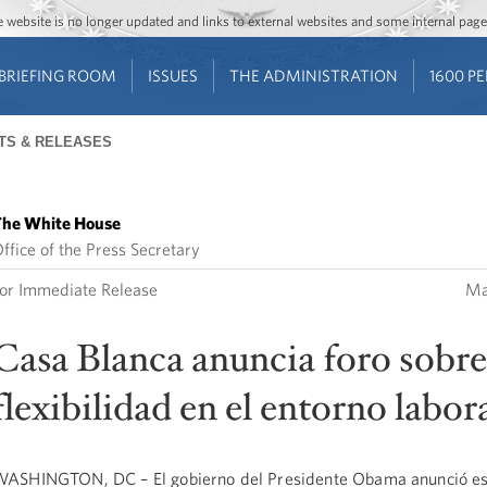
Jump to main content
Jump to navigation
The website is no longer updated and links to external websites and some internal pa
BRIEFING ROOM
ISSUES
THE ADMINISTRATION
1600 P
TS & RELEASES
he White House
ffice of the Press Secretary
or Immediate Release
Ma
Casa Blanca anuncia foro sobre
flexibilidad en el entorno labor
ASHINGTON, DC – El gobierno del Presidente Obama anunció e