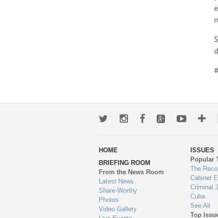
e
n
S
d
Twitter
Instagram
Facebook
Google+
Youtub
Mo
wa
HOME
ISSUES
to
Popular 
BRIEFING ROOM
en
The Reco
From the News Room
Cabinet 
Latest News
Criminal 
Share-Worthy
Cuba
Photos
See All
Video Gallery
Top Issu