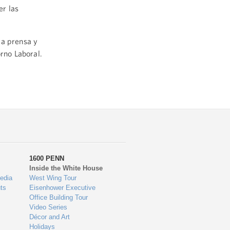
er las
la prensa y
orno Laboral.
1600 PENN
Inside the White House
edia
West Wing Tour
ts
Eisenhower Executive
Office Building Tour
Video Series
Décor and Art
Holidays