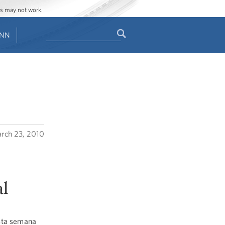
ges may not work.
Search
ENN
Search
form
rch 23, 2010
al
sta semana