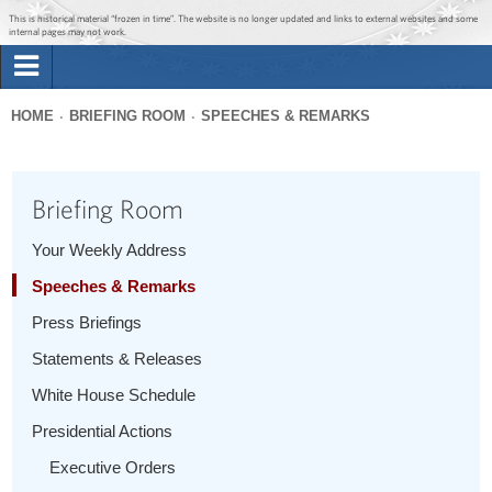
Jump to main content
Jump to navigation
This is historical material “frozen in time”. The website is no longer updated and links to external websites and some
internal pages may not work.
Search
Briefing Room
HOME
BRIEFING ROOM
SPEECHES & REMARKS
Search
You
form
Issues
are
Briefing Room
here
The Administration
Your Weekly Address
Speeches & Remarks
1600 Penn
Press Briefings
Statements & Releases
White House Schedule
Presidential Actions
Executive Orders