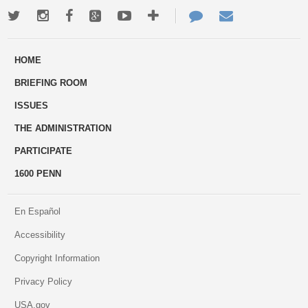
Twitter
Instagram
Facebook
Google+
Youtube
More
Contact
Email
ways
Us
HOME
to
BRIEFING ROOM
engage
ISSUES
THE ADMINISTRATION
PARTICIPATE
1600 PENN
En Español
Accessibility
Copyright Information
Privacy Policy
USA.gov