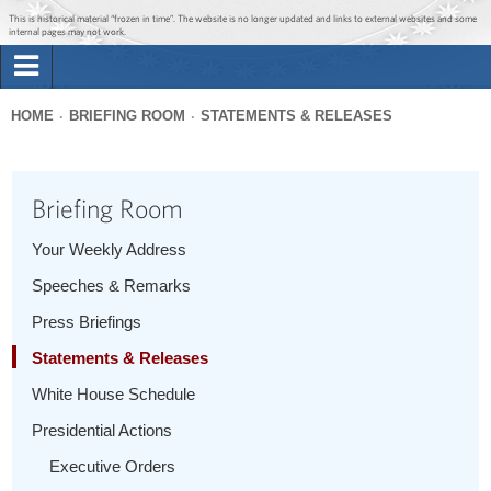
Jump to main content
Jump to navigation
This is historical material “frozen in time”. The website is no longer updated and links to external websites and some
internal pages may not work.
Search
Briefing Room
HOME
BRIEFING ROOM
STATEMENTS & RELEASES
Search
You
form
Issues
are
Briefing Room
here
The Administration
Your Weekly Address
Speeches & Remarks
1600 Penn
Press Briefings
Statements & Releases
White House Schedule
Presidential Actions
Executive Orders