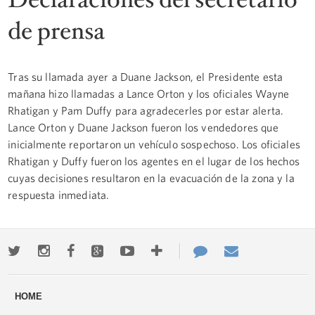
de prensa
Tras su llamada ayer a Duane Jackson, el Presidente esta
mañana hizo llamadas a Lance Orton y los oficiales Wayne
Rhatigan y Pam Duffy para agradecerles por estar alerta.
Lance Orton y Duane Jackson fueron los vendedores que
inicialmente reportaron un vehículo sospechoso. Los oficiales
Rhatigan y Duffy fueron los agentes en el lugar de los hechos
cuyas decisiones resultaron en la evacuación de la zona y la
respuesta inmediata.
Twitter
Instagram
Facebook
Google+
Youtube
More
Contact
Email
ways
Us
HOME
to