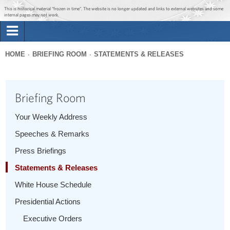
Jump to main content
Jump to navigation
This is historical material “frozen in time”. The website is no longer updated and links to external websites and some
internal pages may not work.
Search
Briefing Room
HOME
BRIEFING ROOM
STATEMENTS & RELEASES
Search
You
form
Issues
are
Briefing Room
here
The Administration
Your Weekly Address
Speeches & Remarks
1600 Penn
Press Briefings
Statements & Releases
White House Schedule
Presidential Actions
Executive Orders