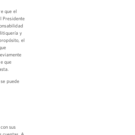
e que el
l Presidente
onsabilidad
litiquería y
propósito, el
que
reviamente
de que
asta.
o se puede
 con sus
s cuentas. A