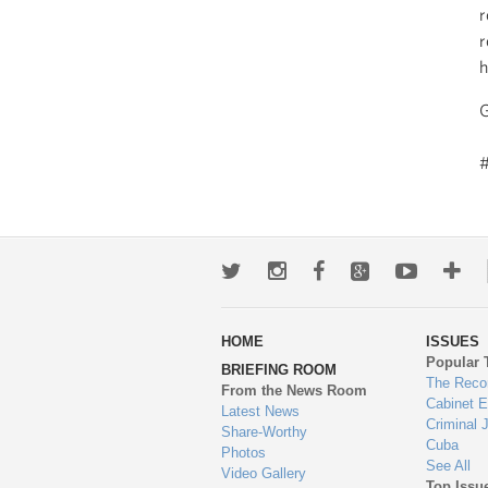
r
r
h
G
Twitter
Instagram
Facebook
Google+
Youtub
Mo
wa
HOME
ISSUES
to
Popular 
BRIEFING ROOM
en
The Reco
From the News Room
Cabinet 
Latest News
Criminal 
Share-Worthy
Cuba
Photos
See All
Video Gallery
Top Issu