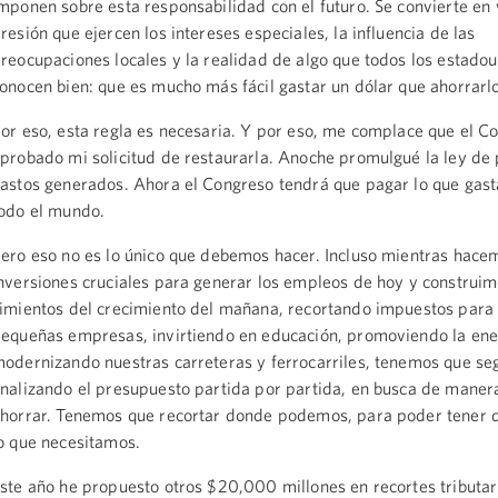
mponen sobre esta responsabilidad con el futuro. Se convierte en 
resión que ejercen los intereses especiales, la influencia de las
reocupaciones locales y la realidad de algo que todos los estado
onocen bien: que es mucho más fácil gastar un dólar que ahorrarlo
or eso, esta regla es necesaria. Y por eso, me complace que el C
probado mi solicitud de restaurarla. Anoche promulgué la ley de
astos generados. Ahora el Congreso tendrá que pagar lo que gast
odo el mundo.
ero eso no es lo único que debemos hacer. Incluso mientras hace
nversiones cruciales para generar los empleos de hoy y construim
imientos del crecimiento del mañana, recortando impuestos para 
equeñas empresas, invirtiendo en educación, promoviendo la ene
odernizando nuestras carreteras y ferrocarriles, tenemos que se
nalizando el presupuesto partida por partida, en busca de maner
horrar. Tenemos que recortar donde podemos, para poder tener 
o que necesitamos.
ste año he propuesto otros $20,000 millones en recortes tributar