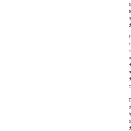
t
t
n
d
F
r
s
a
d
m
d
c
D
p
h
e
d