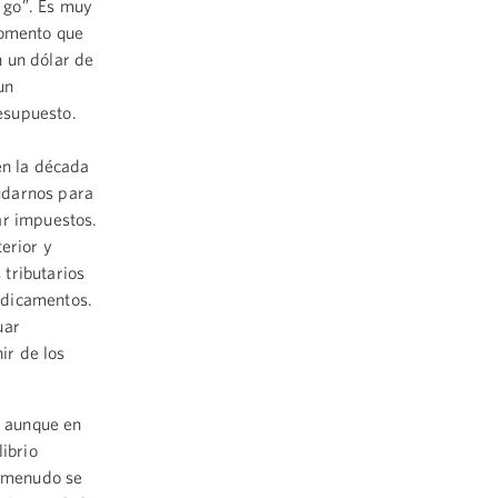
 go”. Es muy
momento que
n un dólar de
un
esupuesto.
en la década
udarnos para
ar impuestos.
erior y
tributarios
edicamentos.
uar
ir de los
 aunque en
librio
a menudo se