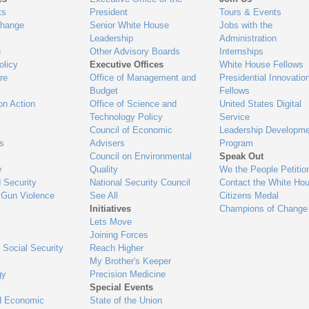
ts
President
Tours & Events
Change
Senior White House
Jobs with the
Leadership
Administration
n
Other Advisory Boards
Internships
olicy
Executive Offices
White House Fellows
re
Office of Management and
Presidential Innovatio
Budget
Fellows
on Action
Office of Science and
United States Digital
Technology Policy
Service
Council of Economic
Leadership Developme
es
Advisers
Program
Council on Environmental
Speak Out
y
Quality
We the People Petitio
 Security
National Security Council
Contact the White Ho
 Gun Violence
See All
Citizens Medal
Initiatives
Champions of Change
Lets Move
Joining Forces
 Social Security
Reach Higher
My Brother's Keeper
gy
Precision Medicine
Special Events
d Economic
State of the Union