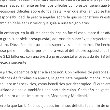
eces, especialmente en tiempos difíciles como éstos, tienen que 
ecisiones difíciles sobre donde gastar y en qué ahorrar. Eso se ll
esponsabilidad, la piedra angular sobre la que se construyó nuest
ambién debe ser un valor que guía a nuestro gobierno.
in embargo, en la última década, ése no fue el caso. Hace diez a
n gran superávit presupuestal, además de superávits proyectado
uturo. Diez años después, esos superávits se esfumaron. De hech
use pie en mi oficina por primera vez, el déficit presupuestal del
e $1.3 billones, con una brecha presupuestal proyectada de $8 bil
écada siguiente.
n parte, debemos culpar a la recesión. Con millones de personas s
illones de familias en apuros, la gente está pagando menos impu
equiere más servicios, como beneficios por desempleo. El crecien
uidado de salud también tiene parte de culpa. Cada año, se gast
el dinero de los impuestos en Medicare y Medicaid.
ero lo que también produjo esos inmensos déficits fue el fin de u