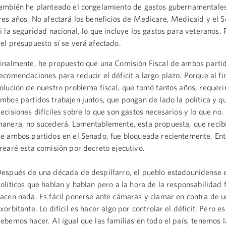
ambién he planteado el congelamiento de gastos gubernamentale
res años. No afectará los beneficios de Medicare, Medicaid y el S
i la seguridad nacional, lo que incluye los gastos para veteranos. 
el presupuesto sí se verá afectado.
inalmente, he propuesto que una Comisión Fiscal de ambos parti
ecomendaciones para reducir el déficit a largo plazo. Porque al fin
olución de nuestro problema fiscal, que tomó tantos años, requeri
mbos partidos trabajen juntos, que pongan de lado la política y 
ecisiones difíciles sobre lo que son gastos necesarios y lo que no.
anera, no sucederá. Lamentablemente, esta propuesta, que recib
e ambos partidos en el Senado, fue bloqueada recientemente. Ent
rearé esta comisión por decreto ejecutivo.
espués de una década de despilfarro, el pueblo estadounidense e
olíticos que hablan y hablan pero a la hora de la responsabilidad f
acen nada. Es fácil ponerse ante cámaras y clamar en contra de un
xorbitante. Lo difícil es hacer algo por controlar el déficit. Pero es
ebemos hacer. Al igual que las familias en todo el país, tenemos l