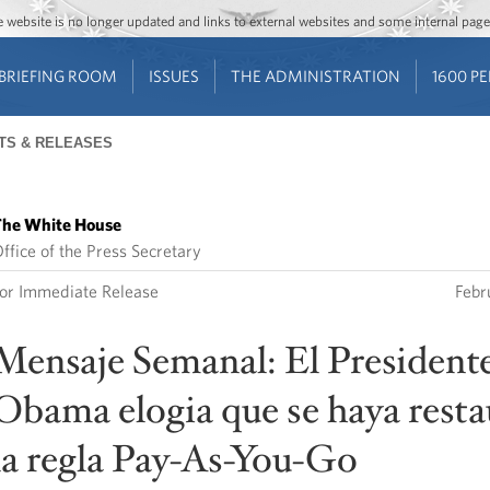
Jump to main content
Jump to navigation
The website is no longer updated and links to external websites and some internal pa
BRIEFING ROOM
ISSUES
THE ADMINISTRATION
1600 P
TS & RELEASES
he White House
ffice of the Press Secretary
or Immediate Release
Febr
Mensaje Semanal: El President
Obama elogia que se haya rest
la regla Pay-As-You-Go