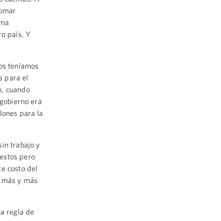
tomar
ama
ro país. Y
ños teníamos
s para el
o, cuando
 gobierno era
lones para la
in trabajo y
estos pero
te costo del
a más y más
na regla de