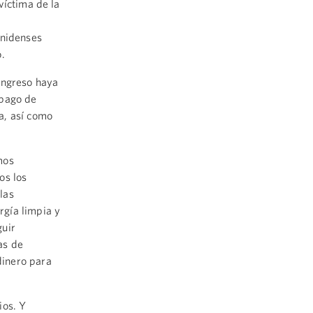
víctima de la
unidenses
.
ongreso haya
 pago de
a, así como
mos
os los
las
rgía limpia y
guir
as de
dinero para
ios. Y