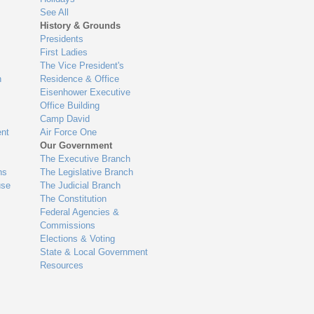
See All
History & Grounds
Presidents
First Ladies
The Vice President's
n
Residence & Office
Eisenhower Executive
Office Building
Camp David
nt
Air Force One
Our Government
The Executive Branch
ns
The Legislative Branch
use
The Judicial Branch
The Constitution
Federal Agencies &
Commissions
Elections & Voting
State & Local Government
Resources