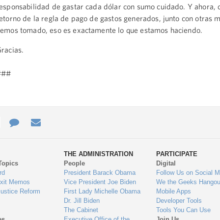
esponsabilidad de gastar cada dólar con sumo cuidado. Y ahora, 
etorno de la regla de pago de gastos generados, junto con otras 
emos tomado, eso es exactamente lo que estamos haciendo.
racias.
###
e
re
Contact
Email
ys
Us
THE ADMINISTRATION
PARTICIPATE
Topics
People
Digital
gage
rd
President Barack Obama
Follow Us on Social M
Exit Memos
Vice President Joe Biden
We the Geeks Hangou
Justice Reform
First Lady Michelle Obama
Mobile Apps
Dr. Jill Biden
Developer Tools
The Cabinet
Tools You Can Use
es
Executive Office of the
Join Us