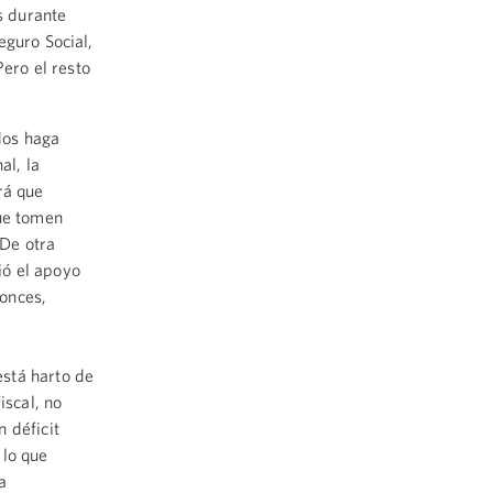
s durante
eguro Social,
Pero el resto
dos haga
al, la
rá que
que tomen
 De otra
ió el apoyo
onces,
stá harto de
iscal, no
 déficit
 lo que
a