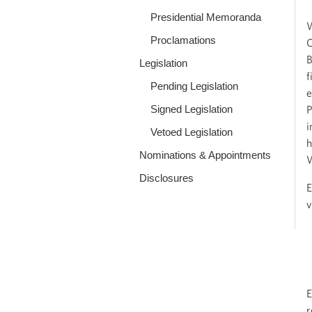
Presidential Memoranda
W
Proclamations
C
B
Legislation
f
Pending Legislation
e
Signed Legislation
P
i
Vetoed Legislation
h
Nominations & Appointments
W
Disclosures
E
v
E
r