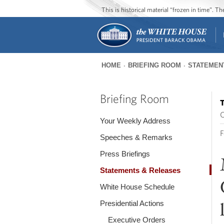
This is historical material “frozen in time”. 
HOME
BRIEFING ROOM
STATEMEN
You
are
Briefing Room
T
here
O
Your Weekly Address
F
Speeches & Remarks
Press Briefings
Statements & Releases
White House Schedule
Presidential Actions
Executive Orders