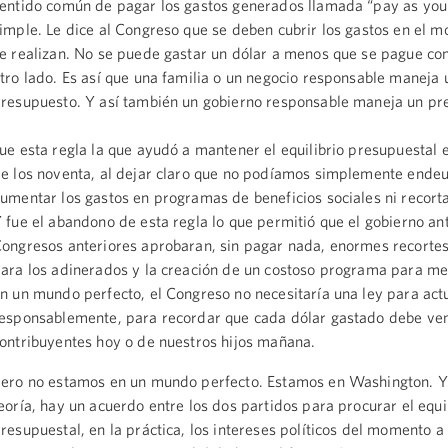
entido común de pagar los gastos generados llamada “pay as you
imple. Le dice al Congreso que se deben cubrir los gastos en el 
e realizan. No se puede gastar un dólar a menos que se pague co
tro lado. Es así que una familia o un negocio responsable maneja 
resupuesto. Y así también un gobierno responsable maneja un pr
ue esta regla la que ayudó a mantener el equilibrio presupuestal 
e los noventa, al dejar claro que no podíamos simplemente ende
umentar los gastos en programas de beneficios sociales ni recort
 fue el abandono de esta regla lo que permitió que el gobierno ant
ongresos anteriores aprobaran, sin pagar nada, enormes recortes 
ara los adinerados y la creación de un costoso programa para m
n un mundo perfecto, el Congreso no necesitaría una ley para act
esponsablemente, para recordar que cada dólar gastado debe ven
ontribuyentes hoy o de nuestros hijos mañana.
ero no estamos en un mundo perfecto. Estamos en Washington. Y
eoría, hay un acuerdo entre los dos partidos para procurar el equi
resupuestal, en la práctica, los intereses políticos del momento 