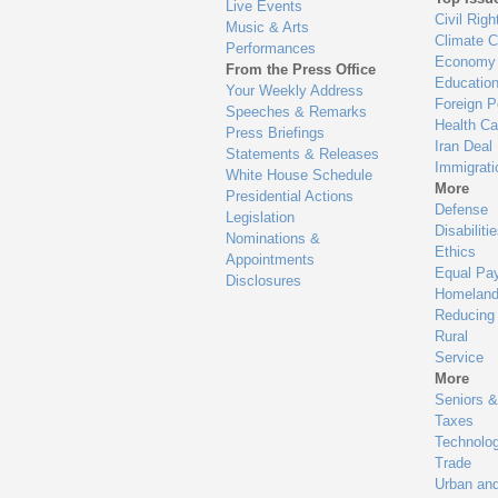
Live Events
Civil Righ
Music & Arts
Climate 
Performances
Economy
From the Press Office
Educatio
Your Weekly Address
Foreign P
Speeches & Remarks
Health Ca
Press Briefings
Iran Deal
Statements & Releases
Immigrati
White House Schedule
More
Presidential Actions
Defense
Legislation
Disabiliti
Nominations &
Ethics
Appointments
Equal Pa
Disclosures
Homeland
Reducing
Rural
Service
More
Seniors &
Taxes
Technolo
Trade
Urban an