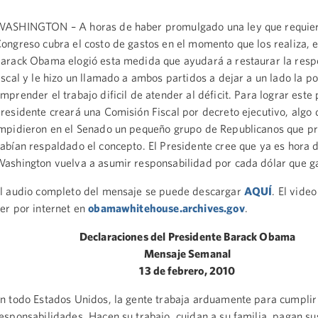
ASHINGTON – A horas de haber promulgado una ley que requier
ongreso cubra el costo de gastos en el momento que los realiza, e
arack Obama elogió esta medida que ayudará a restaurar la resp
iscal y le hizo un llamado a ambos partidos a dejar a un lado la po
mprender el trabajo dificil de atender al déficit. Para lograr este 
residente creará una Comisión Fiscal por decreto ejecutivo, algo 
mpidieron en el Senado un pequeño grupo de Republicanos que p
abían respaldado el concepto. El Presidente cree que ya es hora 
ashington vuelva a asumir responsabilidad por cada dólar que g
l audio completo del mensaje se puede descargar
AQUÍ
. El vide
er por internet en
obamawhitehouse.archives.gov
.
Declaraciones del Presidente Barack Obama
Mensaje Semanal
13 de febrero, 2010
n todo Estados Unidos, la gente trabaja arduamente para cumplir
esponsabilidades. Hacen su trabajo, cuidan a su familia, pagan su