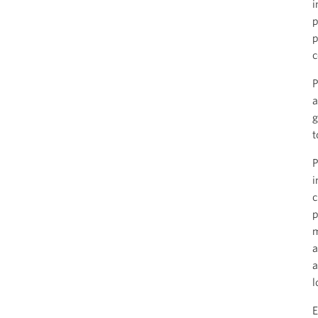
i
p
p
c
P
a
g
t
P
i
c
p
m
a
a
l
E