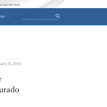
ges may not work.
Search
ENN
Search
form
uary 13, 2010
e
aurado