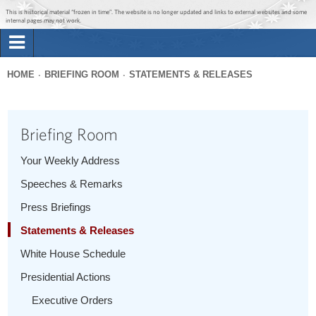
Jump to main content
Jump to navigation
This is historical material “frozen in time”. The website is no longer updated and links to external websites and some
internal pages may not work.
Search
Briefing Room
HOME
BRIEFING ROOM
STATEMENTS & RELEASES
Search
You
form
Issues
are
Briefing Room
here
The Administration
Your Weekly Address
Speeches & Remarks
1600 Penn
Press Briefings
Statements & Releases
White House Schedule
Presidential Actions
Executive Orders