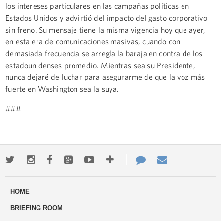
los intereses particulares en las campañas políticas en
Estados Unidos y advirtió del impacto del gasto corporativo
sin freno. Su mensaje tiene la misma vigencia hoy que ayer,
en esta era de comunicaciones masivas, cuando con
demasiada frecuencia se arregla la baraja en contra de los
estadounidenses promedio. Mientras sea su Presidente,
nunca dejaré de luchar para asegurarme de que la voz más
fuerte en Washington sea la suya.
###
Twitter
Instagram
Facebook
Google+
Youtube
More
Contact
Email
ways
Us
HOME
to
BRIEFING ROOM
engage