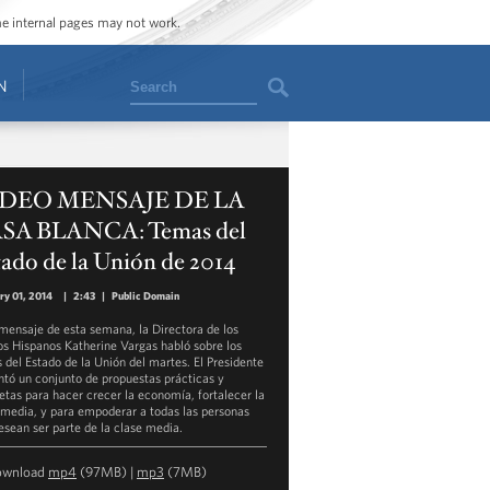
ome internal pages may not work.
Search
N
DEO MENSAJE DE LA
SA BLANCA: Temas del
ado de la Unión de 2014
ry 01, 2014
|
2:43
|
Public Domain
 mensaje de esta semana, la Directora de los
s Hispanos Katherine Vargas habló sobre los
 del Estado de la Unión del martes. El Presidente
ntó un conjunto de propuestas prácticas y
etas para hacer crecer la economía, fortalecer la
 media, y para empoderar a todas las personas
esean ser parte de la clase media.
ownload
mp4
(97MB) |
mp3
(7MB)