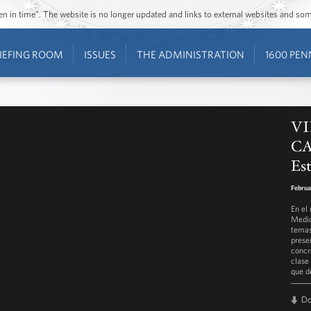
ozen in time”. The website is no longer updated and links to external websites and s
IEFING ROOM
ISSUES
THE ADMINISTRATION
1600 PEN
VI
CA
Est
Februa
En el
Medio
temas
prese
concr
clase
que d
D