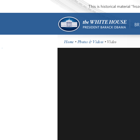
This is historical material “fr
BR
Home
•
Photos & Videos
• Video